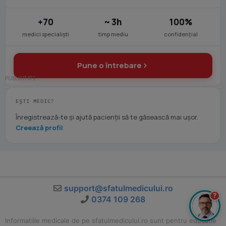
+70
~ 3h
100%
medici specialiști
timp mediu
confidențial
Pune o întrebare
EȘTI MEDIC?
Înregistrează-te și ajută pacienții să te găsească mai ușor.
Creează profil
support@sfatulmedicului.ro
?
0374 109 268
Informatiile medicale de pe sfatulmedicului.ro sunt pentru educatie