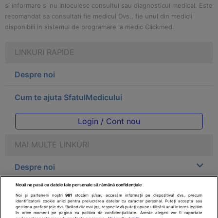
si informare si nu inlocuiesc consultul sau diagnosticul medical. Este
recomandat sa consultati fie medicul Dvs., fie unul din medicii
disponibili in sistemul de programare la medic Clickmed.
LINKURI RAPIDE
Despre noi
Cum te ajuta SfatulMedicului
Login / Cont nou
MAI MULTE LINKURI
Despre noi
Nouă ne pasă ca datele tale personale să rămână confidențiale
Legal
Noi și partenerii noștri
961
stocăm și/sau accesăm informații pe dispozitivul dvs., precum
identificatorii cookie unici pentru prelucrarea datelor cu caracter personal. Puteți accepta sau
gestiona preferințele dvs. făcând clic mai jos, respectiv vă puteți opune utilizării unui interes legitim
Drepturile consumatorului
în orice moment pe pagina cu politica de confidențialitate. Aceste alegeri vor fi raportate