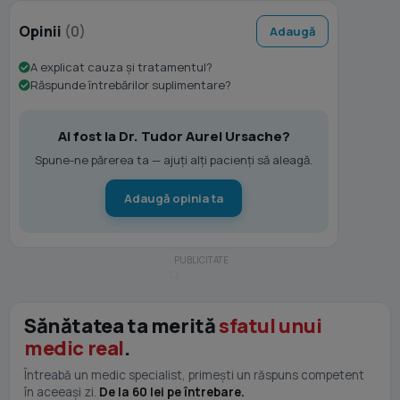
Opinii
(0)
Adaugă
A explicat cauza și tratamentul?
Răspunde întrebărilor suplimentare?
Ai fost la Dr. Tudor Aurel Ursache?
Spune-ne părerea ta — ajuți alți pacienți să aleagă.
Adaugă opinia ta
Sănătatea ta merită
sfatul unui
medic real
.
Întreabă un medic specialist, primești un răspuns competent
în aceeași zi.
De la 60 lei pe întrebare.