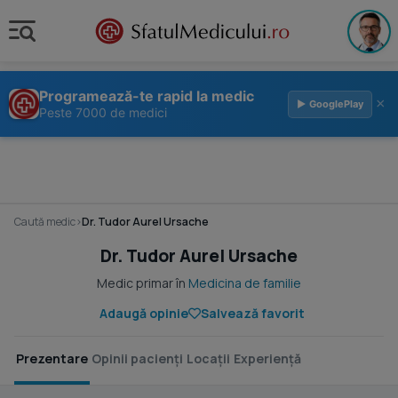
Programează-te rapid la medic
×
▶ GooglePlay
Peste 7000 de medici
Caută medic
›
Dr. Tudor Aurel Ursache
Dr. Tudor Aurel Ursache
Medic primar în
Medicina de familie
Adaugă opinie
Salvează favorit
Prezentare
Opinii pacienți
Locații
Experiență