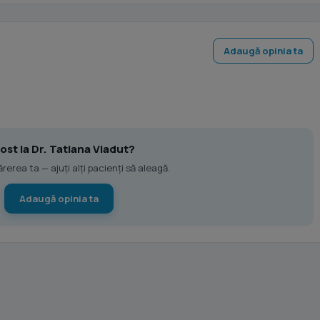
Adaugă opinia ta
fost la Dr. Tatiana Vladut?
erea ta — ajuți alți pacienți să aleagă.
Adaugă opinia ta