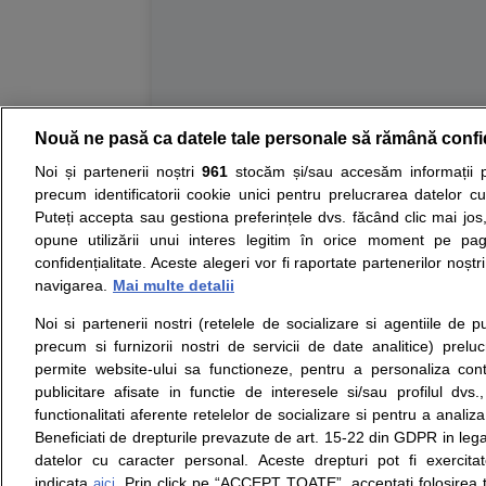
Nouă ne pasă ca datele tale personale să rămână confi
Resurse:
Autoevaluare simptome
Interpre
Noi și partenerii noștri
961
stocăm și/sau accesăm informații pe
precum identificatorii cookie unici pentru prelucrarea datelor c
Opiniile avizate ale medicilor, sfaturile si orice alt
Puteți accepta sau gestiona preferințele dvs. făcând clic mai jos,
nici diagnosticul stabilit in urma investigatiilor si 
opune utilizării unui interes legitim în orice moment pe pag
ii punem la dispozitie pentru programare in sistem
confidențialitate. Aceste alegeri vor fi raportate partenerilor noștr
navigarea.
Mai multe detalii
Despre noi
Legal
Noi si partenerii nostri (retelele de socializare si agentiile de p
Despre noi
Termeni si conditii
precum si furnizorii nostri de servicii de date analitice) prel
Contact
Politica de
permite website-ului sa functioneze, pentru a personaliza conti
Intrebari frecvente
confidentialitate
publicitare afisate in functie de interesele si/sau profilul dvs
Consultanti
Politica de cookie
functionalitati aferente retelelor de socializare si pentru a analiza
medicali
Modifica Setarile Cookie
Beneficiati de drepturile prevazute de art. 15-22 din GDPR in leg
datelor cu caracter personal. Aceste drepturi pot fi exercita
indicata
. Prin click pe “ACCEPT TOATE”, acceptati folosirea t
aici