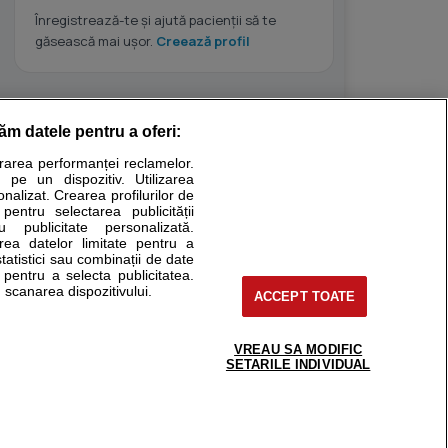
Înregistrează-te și ajută pacienții să te
găsească mai ușor.
Creează profil
răm datele pentru a oferi:
Stiri medicale
urarea performanței reclamelor.
 pe un dispozitiv. Utilizarea
ucational. Ele nu pot substitui consultul medical direct si
onalizat. Crearea profilurilor de
a consultati fie medicul Dvs., fie unul dintre medicii pe care
 pentru selectarea publicității
u publicitate personalizată.
area datelor limitate pentru a
statistici sau combinații de date
e pentru a selecta publicitatea.
tru pacient
 scanarea dispozitivului.
ACCEPT TOATE
nici si cabinete
ta medic
reaba un medic
VREAU SA MODIFIC
support@sfatulmedicului.ro
SETARILE INDIVIDUAL
eoConsult
0374 109 268
ckmed - programari
dic