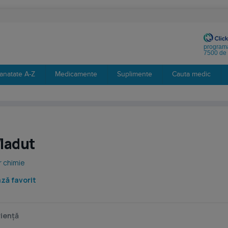
programa
7500 de 
anatate A-Z
Medicamente
Suplimente
Cauta medic
Vladut
 chimie
ză favorit
iență