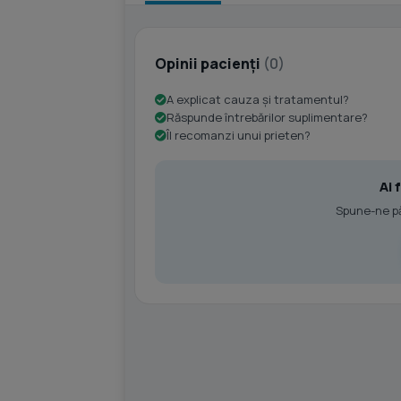
Opinii pacienți
(0)
A explicat cauza și tratamentul?
Răspunde întrebărilor suplimentare?
Îl recomanzi unui prieten?
Ai 
Spune-ne păr