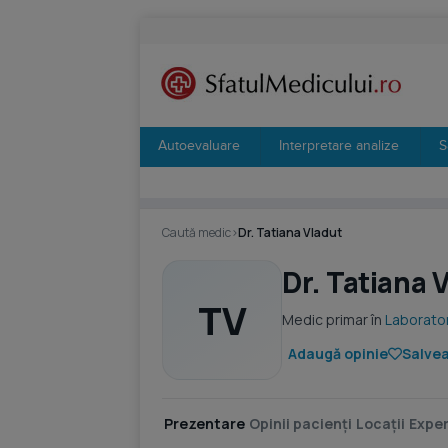
Autoevaluare
Interpretare analize
S
Caută medic
›
Dr. Tatiana Vladut
Dr. Tatiana 
TV
Medic primar în
Laborator
Adaugă opinie
Salvea
Prezentare
Opinii pacienți
Locații
Exper