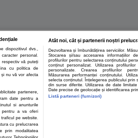
dențiale
Atât noi, cât și partenerii noștri preluc
tare analize
Specialitati medicale
Boli si afectiuni
Calculatoare
 dispozitivul dvs.,
Dezvoltarea și îmbunătățirea serviciilor. Măs
u caracter personal.
Stocarea și/sau accesarea informațiilor de
e informatii despre sanatate disponibile pe sfatulmedicului.ro au scop informativ si ed
profilurilor pentru selectarea conținutului pers
 respectiv vă puteți
analizelor medicale. Va sfatuim, ca pe langa informatia primita pe sfatulmedicului.ro s
conținut personalizat. Utilizarea profilurilor
ina cu politica de
personalizate. Crearea profilurilor pentr
ul de programari la medic Clickmed.
i și nu vă vor afecta
Măsurarea performanței conținutului. Utiliz
selecta conținutul. Înțelegerea publicului prin 
din surse diferite. Utilizarea de date limitat
Drepturile consumatorului
Parteneri
Pen
Date precise de geolocație și identificarea prin
ublicitate partenere,
Protectia consumatorilor -
Inscriere clinica
Cli
Listă parteneri (furnizori)
ucram date pentru a
ANPC
Creaza cont medic
Cau
nutul si anunturile
Solutionarea Alternativa a
Int
., pentru a va oferi
Litigiilor
Vid
 traficul pe website.
Parte din Grupul
Info consumator: 0800.080.999
Cli
atura cu prelucrarea
Formulare europene - CNAS
me
te prin modalitatea
Ministerul Sanatatii - ANMDM
uturor Tehnologiilor