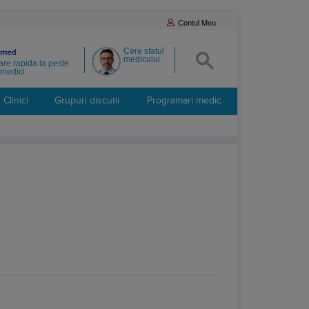
Contul Meu
Cere sfatul
medicului
re rapida la peste
medici
Clinici
Grupuri discutii
Programari medic