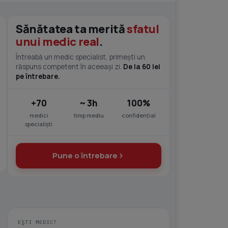
Sănătatea ta merită
sfatul
unui medic real
.
Întreabă un medic specialist, primești un
răspuns competent în aceeași zi.
De la 60 lei
pe întrebare.
+70
~ 3h
100%
medici
timp mediu
confidențial
specialiști
Pune o întrebare
EȘTI MEDIC?