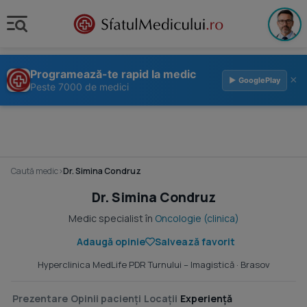
Programează-te rapid la medic
×
▶ GooglePlay
Peste 7000 de medici
Caută medic
›
Dr. Simina Condruz
Dr. Simina Condruz
Medic specialist în
Oncologie (clinica)
Adaugă opinie
Salvează favorit
Hyperclinica MedLife PDR Turnului – Imagistică
· Brasov
Prezentare
Opinii pacienți
Locații
Experiență