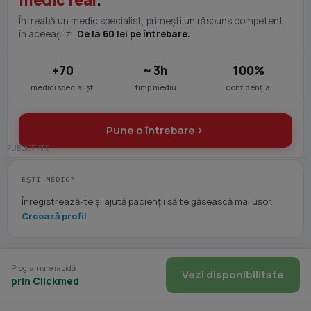
medic real
.
Întreabă un medic specialist, primești un răspuns competent
în aceeași zi.
De la 60 lei pe întrebare.
+70
~ 3h
100%
medici specialiști
timp mediu
confidențial
Pune o întrebare
EȘTI MEDIC?
Înregistrează-te și ajută pacienții să te găsească mai ușor.
Creează profil
Programare rapidă
Vezi disponibilitate
prin Clickmed