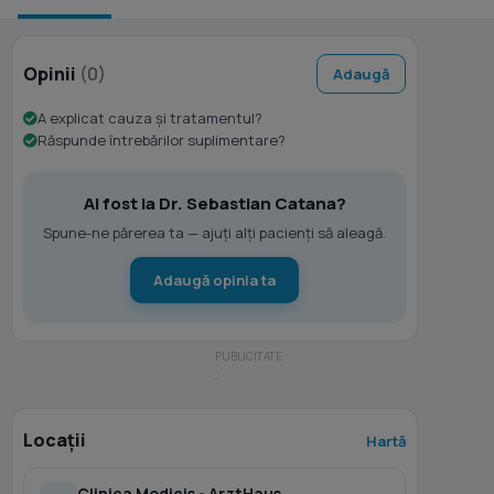
Opinii
(0)
Adaugă
A explicat cauza și tratamentul?
Răspunde întrebărilor suplimentare?
Ai fost la Dr. Sebastian Catana?
Spune-ne părerea ta — ajuți alți pacienți să aleagă.
Adaugă opinia ta
Locații
Hartă
Clinica Medicis - ArztHaus