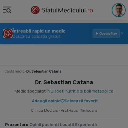
Întreabă rapid un medic
×
▶ GooglePlay
Descarcă aplicația gratuit
Caută medic
›
Dr. Sebastian Catana
Dr. Sebastian Catana
Medic specialist în
Diabet, nutritie si boli metabolice
Adaugă opinie
Salvează favorit
Clinica Medicis - ArztHaus
· Timisoara
Prezentare
Opinii pacienți
Locații
Experiență