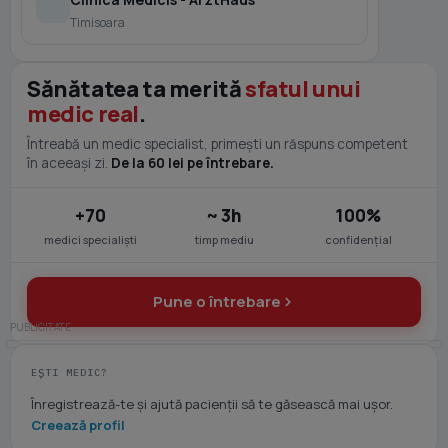
Timisoara
Sănătatea ta merită
sfatul unui
medic real
.
Întreabă un medic specialist, primești un răspuns competent
în aceeași zi.
De la 60 lei pe întrebare.
+70
~ 3h
100%
medici specialiști
timp mediu
confidențial
Pune o întrebare
EȘTI MEDIC?
Înregistrează-te și ajută pacienții să te găsească mai ușor.
Creează profil