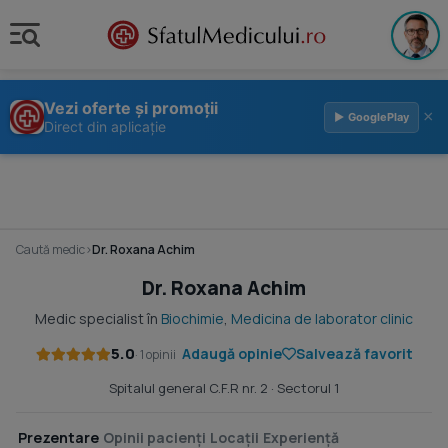
Vezi oferte și promoții
×
▶ GooglePlay
Direct din aplicație
Caută medic
›
Dr. Roxana Achim
Dr. Roxana Achim
Medic specialist în
Biochimie
,
Medicina de laborator clinic
5.0
Adaugă opinie
Salvează favorit
· 1 opinii
Spitalul general C.F.R nr. 2
· Sectorul 1
Prezentare
Opinii pacienți
Locații
Experiență