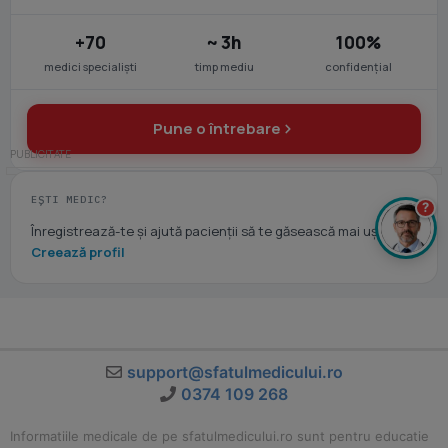
+70
~ 3h
100%
medici specialiști
timp mediu
confidențial
Pune o întrebare
EȘTI MEDIC?
?
Înregistrează-te și ajută pacienții să te găsească mai ușor.
Creează profil
support@sfatulmedicului.ro
0374 109 268
Informatiile medicale de pe sfatulmedicului.ro sunt pentru educatie