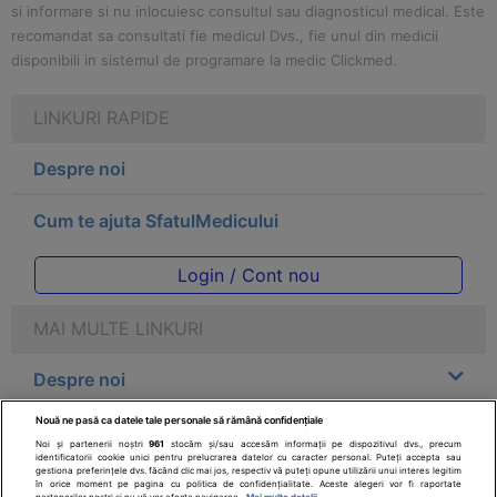
si informare si nu inlocuiesc consultul sau diagnosticul medical. Este
recomandat sa consultati fie medicul Dvs., fie unul din medicii
disponibili in sistemul de programare la medic Clickmed.
LINKURI RAPIDE
Despre noi
Cum te ajuta SfatulMedicului
Login / Cont nou
MAI MULTE LINKURI
Despre noi
Nouă ne pasă ca datele tale personale să rămână confidențiale
Legal
Noi și partenerii noștri
961
stocăm și/sau accesăm informații pe dispozitivul dvs., precum
identificatorii cookie unici pentru prelucrarea datelor cu caracter personal. Puteți accepta sau
gestiona preferințele dvs. făcând clic mai jos, respectiv vă puteți opune utilizării unui interes legitim
Drepturile consumatorului
în orice moment pe pagina cu politica de confidențialitate. Aceste alegeri vor fi raportate
partenerilor noștri și nu vă vor afecta navigarea.
Mai multe detalii