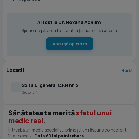
Ai fost la Dr. Roxana Achim?
Spune-ne părerea ta — ajuți alți pacienți să aleagă.
Adaugă opinia ta
Locații
Hartă
Spitalul general C.F.R nr. 2
Sectorul 1
Sănătatea ta merită
sfatul unui
medic real
.
Întreabă un medic specialist, primești un răspuns competent
în aceeași zi.
De la 60 lei pe întrebare.