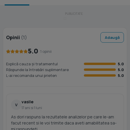
Opinii
(1)
Adaugă
5.0
· 1 opinii
Explică cauza și tratamentul
5.0
Răspunde la întrebări suplimentare
5.0
L-ai recomanda unui prieten
5.0
vasile
V
17 ani si 1 luni
As dori raspuns la rezultatele analizelor pe care le-am
facut recent si le voi trimite daca aveti amabilitatea sa-
mi raspundeti