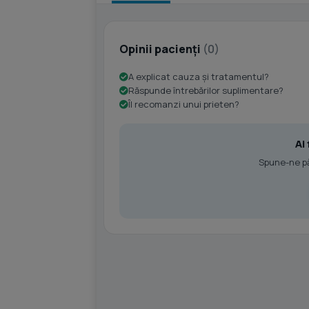
Opinii pacienți
(0)
A explicat cauza și tratamentul?
Răspunde întrebărilor suplimentare?
Îl recomanzi unui prieten?
Ai
Spune-ne păr