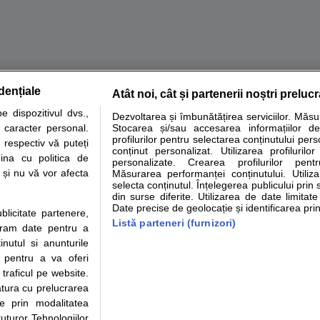
dențiale
Atât noi, cât și partenerii noștri preluc
tare analize
Specialitati medicale
Boli si afectiuni
Calculatoare
 dispozitivul dvs.,
Dezvoltarea și îmbunătățirea serviciilor. Măs
u caracter personal.
Stocarea și/sau accesarea informațiilor de
e informatii despre sanatate disponibile pe sfatulmedicului.ro au scop informativ si ed
profilurilor pentru selectarea conținutului pers
 respectiv vă puteți
analizelor medicale. Va sfatuim, ca pe langa informatia primita pe sfatulmedicului.ro s
conținut personalizat. Utilizarea profilurilor
ina cu politica de
personalizate. Crearea profilurilor pentr
ul de programari la medic Clickmed.
i și nu vă vor afecta
Măsurarea performanței conținutului. Utiliz
selecta conținutul. Înțelegerea publicului prin 
din surse diferite. Utilizarea de date limitat
Drepturile consumatorului
Parteneri
Pen
Date precise de geolocație și identificarea prin
ublicitate partenere,
Protectia consumatorilor -
Inscriere clinica
Cli
Listă parteneri (furnizori)
ucram date pentru a
ANPC
Creaza cont medic
Cau
nutul si anunturile
Solutionarea Alternativa a
Int
., pentru a va oferi
Litigiilor
Vid
 traficul pe website.
Parte din Grupul
Info consumator: 0800.080.999
Cli
atura cu prelucrarea
Formulare europene - CNAS
me
te prin modalitatea
Ministerul Sanatatii - ANMDM
uturor Tehnologiilor