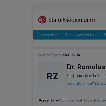
Autoevaluare
Interpretare analize
S
Caută medic
›
Dr. Romulus Zisu
Dr. Romulus
RZ
Medic specialist în
Medic
Adaugă opinie
Salvea
Prezentare
Opinii pacienți
Locații
Exper