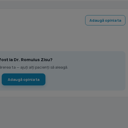
Adaugă opinia ta
 fost la Dr. Romulus Zisu?
erea ta — ajuți alți pacienți să aleagă.
Adaugă opinia ta