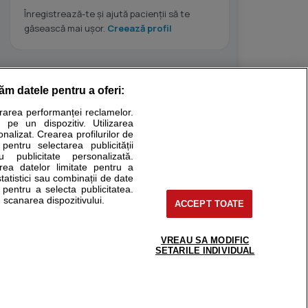
Înregistrează-te și ajută pacienții să te
găsească mai ușor.
Creează profil
răm datele pentru a oferi:
Stiri medicale
urarea performanței reclamelor.
 pe un dispozitiv. Utilizarea
ucational. Ele nu pot substitui consultul medical direct si
onalizat. Crearea profilurilor de
a consultati fie medicul Dvs., fie unul dintre medicii pe care
 pentru selectarea publicității
u publicitate personalizată.
area datelor limitate pentru a
statistici sau combinații de date
e pentru a selecta publicitatea.
tru pacient
 scanarea dispozitivului.
ACCEPT TOATE
nici si cabinete
ta medic
reaba un medic
VREAU SA MODIFIC
support@sfatulmedicului.ro
SETARILE INDIVIDUAL
eoConsult
0374 109 268
ckmed - programari
dic