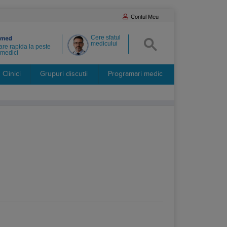
Contul Meu
Cere sfatul
medicului
re rapida la peste
medici
Clinici
Grupuri discutii
Programari medic