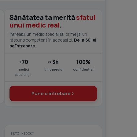
Sănătatea ta merită
sfatul
unui medic real
.
Întreabă un medic specialist, primești un
răspuns competent în aceeași zi.
De la 60 lei
pe întrebare.
+70
~ 3h
100%
medici
timp mediu
confidențial
specialiști
Pune o întrebare
EȘTI MEDIC?