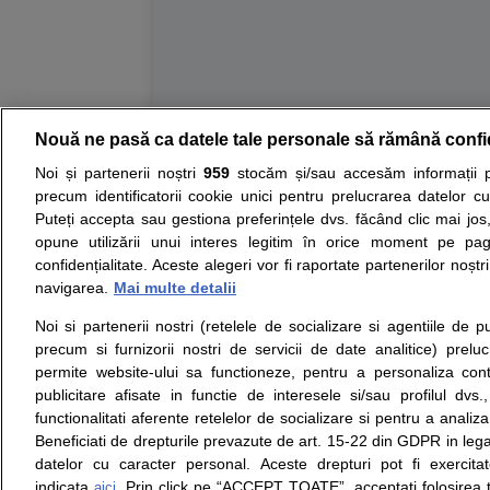
Nouă ne pasă ca datele tale personale să rămână confi
Resurse:
Autoevaluare simptome
Interpre
Noi și partenerii noștri
959
stocăm și/sau accesăm informații pe
precum identificatorii cookie unici pentru prelucrarea datelor c
Opiniile avizate ale medicilor, sfaturile si orice alt
Puteți accepta sau gestiona preferințele dvs. făcând clic mai jos,
nici diagnosticul stabilit in urma investigatiilor si 
opune utilizării unui interes legitim în orice moment pe pag
ii punem la dispozitie pentru programare in sistem
confidențialitate. Aceste alegeri vor fi raportate partenerilor noștr
navigarea.
Mai multe detalii
Despre noi
Legal
Noi si partenerii nostri (retelele de socializare si agentiile de p
Despre noi
Termeni si conditii
precum si furnizorii nostri de servicii de date analitice) prel
Contact
Politica de
permite website-ului sa functioneze, pentru a personaliza conti
Intrebari frecvente
confidentialitate
publicitare afisate in functie de interesele si/sau profilul dvs
Consultanti
Politica de cookie
functionalitati aferente retelelor de socializare si pentru a analiza
medicali
Modifica Setarile Cookie
Beneficiati de drepturile prevazute de art. 15-22 din GDPR in leg
datelor cu caracter personal. Aceste drepturi pot fi exercita
indicata
. Prin click pe “ACCEPT TOATE”, acceptati folosirea t
aici