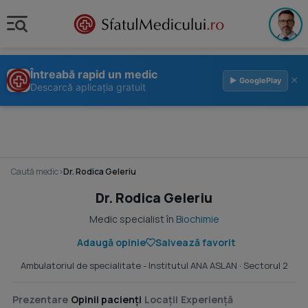
Întreabă rapid un medic
×
▶ GooglePlay
Descarcă aplicația gratuit
Caută medic
›
Dr. Rodica Geleriu
Dr. Rodica Geleriu
Medic specialist în
Biochimie
Adaugă opinie
Salvează favorit
Ambulatoriul de specialitate - Institutul ANA ASLAN
· Sectorul 2
Prezentare
Opinii pacienți
Locații
Experiență