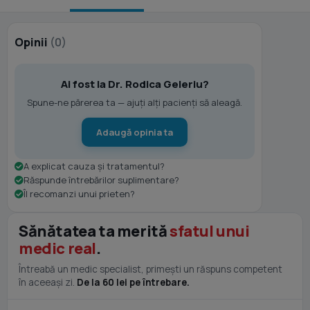
Opinii
(0)
Ai fost la Dr. Rodica Geleriu?
Spune-ne părerea ta — ajuți alți pacienți să aleagă.
Adaugă opinia ta
A explicat cauza și tratamentul?
Răspunde întrebărilor suplimentare?
Îl recomanzi unui prieten?
Sănătatea ta merită
sfatul unui
medic real
.
Întreabă un medic specialist, primești un răspuns competent
în aceeași zi.
De la 60 lei pe întrebare.