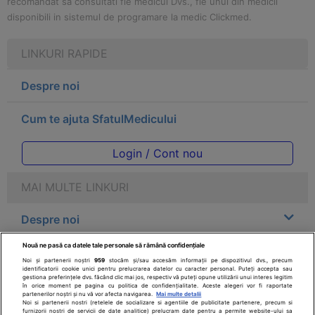
recomandat sa consultati fie medicul Dvs., fie unul din medicii
disponibili in sistemul de programare la medic Clickmed.
LINKURI RAPIDE
Despre noi
Cum te ajuta SfatulMedicului
Login / Cont nou
MAI MULTE LINKURI
Despre noi
Nouă ne pasă ca datele tale personale să rămână confidențiale
Legal
Noi și partenerii noștri
959
stocăm și/sau accesăm informații pe dispozitivul dvs., precum
identificatorii cookie unici pentru prelucrarea datelor cu caracter personal. Puteți accepta sau
gestiona preferințele dvs. făcând clic mai jos, respectiv vă puteți opune utilizării unui interes legitim
Drepturile consumatorului
în orice moment pe pagina cu politica de confidențialitate. Aceste alegeri vor fi raportate
partenerilor noștri și nu vă vor afecta navigarea.
Mai multe detalii
Noi si partenerii nostri (retelele de socializare si agentiile de publicitate partenere, precum si
furnizorii nostri de servicii de date analitice) prelucram date pentru a permite website-ului sa