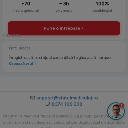
+70
~ 3h
100%
medici specialiști
timp mediu
confidențial
Pune o întrebare
EȘTI MEDIC?
Înregistrează-te și ajută pacienții să te găsească mai ușor.
Creează profil
support@sfatulmedicului.ro
0374 109 268
?
Informatiile medicale de pe sfatulmedicului.ro sunt pentru educatie
si informare si nu inlocuiesc consultul sau diagnosticul medical. Este