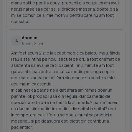
mana politie pentru abuz, probabil din cauza ca am avut
nerusinarea sa ii cer sa isi practice meseria. poate o sa
mi se comunice si mie motivul pentru care nu am fost
consultat.
Anonim
A
8 ani si 2 luni
Am fost acum 2 zile la acest medic cu baiatul meu. fiindu
i rau a sta intins pe holul sectiei de orl...a fost chemat de
asistenta sa evalueze 2 pacienti...in 3 minute am fost
gata ambii pacienti.a trecut ca medic pe langa copilul
meu care zacea pe hol fara nici macar sa schiteze nici
cea mai mica atentie.
in cabinet ca parinti ne a dat afara am ramas doar un
parinte, ok probabil asa o fi regula, dar ca medic de
specialitate tu d-re ne trimiti la alt medic? pai ce facem
ne ducem din medici in medici, din spital in spital? esti
incompetent ca altfel nu se poate numi ca practici o
meserie... si pe deasupra esti platit din contributia
pacientilor.