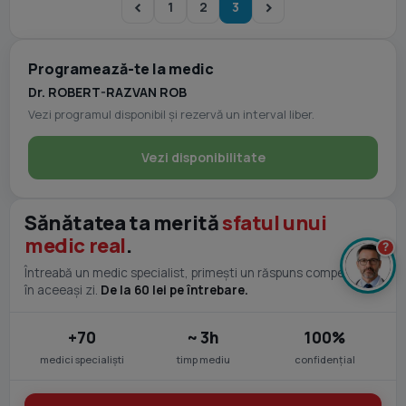
1
2
3
Programează-te la medic
Dr. ROBERT-RAZVAN ROB
Vezi programul disponibil și rezervă un interval liber.
Vezi disponibilitate
Sănătatea ta merită
sfatul unui
medic real
.
?
Întreabă un medic specialist, primești un răspuns competent
în aceeași zi.
De la 60 lei pe întrebare.
+70
~ 3h
100%
medici specialiști
timp mediu
confidențial