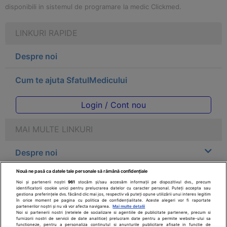
disponibili in sistemul de programare la medic Clickmed.
LINKURI RAPIDE
Despre noi
Cum te ajuta SfatulMedicului
Login / Cont nou
MAI MULTE LINKURI
Despre noi
Nouă ne pasă ca datele tale personale să rămână confidențiale
Legal
Noi și partenerii noștri
961
stocăm și/sau accesăm informații pe dispozitivul dvs., precum
identificatorii cookie unici pentru prelucrarea datelor cu caracter personal. Puteți accepta sau
gestiona preferințele dvs. făcând clic mai jos, respectiv vă puteți opune utilizării unui interes legitim
Drepturile consumatorului
în orice moment pe pagina cu politica de confidențialitate. Aceste alegeri vor fi raportate
partenerilor noștri și nu vă vor afecta navigarea.
Mai multe detalii
Noi si partenerii nostri (retelele de socializare si agentiile de publicitate partenere, precum si
furnizorii nostri de servicii de date analitice) prelucram date pentru a permite website-ului sa
Parteneri
functioneze, pentru a personaliza continutul si anunturile publicitare afisate in functie de