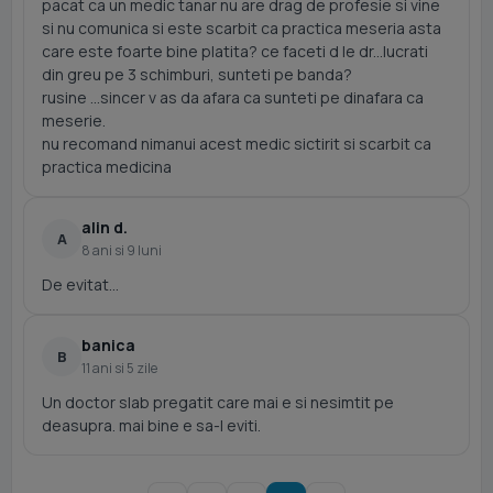
pacat ca un medic tanar nu are drag de profesie si vine
si nu comunica si este scarbit ca practica meseria asta
care este foarte bine platita? ce faceti d le dr...lucrati
din greu pe 3 schimburi, sunteti pe banda?
rusine ...sincer v as da afara ca sunteti pe dinafara ca
meserie.
nu recomand nimanui acest medic sictirit si scarbit ca
practica medicina
alin d.
A
8 ani si 9 luni
De evitat...
banica
B
11 ani si 5 zile
Un doctor slab pregatit care mai e si nesimtit pe
deasupra. mai bine e sa-l eviti.