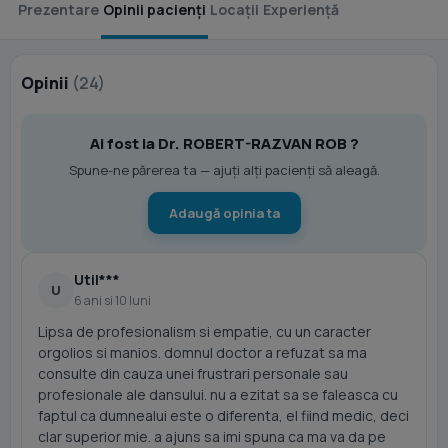
Prezentare
Opinii pacienți
Locații
Experiență
Opinii
(24)
Ai fost la Dr. ROBERT-RAZVAN ROB ?
Spune-ne părerea ta — ajuți alți pacienți să aleagă.
Adaugă opinia ta
Util***
U
6 ani si 10 luni
Lipsa de profesionalism si empatie, cu un caracter
orgolios si manios. domnul doctor a refuzat sa ma
consulte din cauza unei frustrari personale sau
profesionale ale dansului. nu a ezitat sa se faleasca cu
faptul ca dumnealui este o diferenta, el fiind medic, deci
clar superior mie. a ajuns sa imi spuna ca ma va da pe