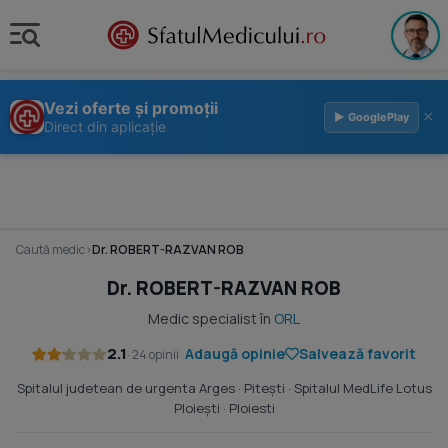
Vezi oferte și promoții
×
▶ GooglePlay
Direct din aplicație
Caută medic
›
Dr. ROBERT-RAZVAN ROB
Dr. ROBERT-RAZVAN ROB
Medic specialist în
ORL
2.1
Adaugă opinie
Salvează favorit
· 24 opinii
Spitalul judetean de urgenta Arges
· Piteşti ·
Spitalul MedLife Lotus
Ploiești
· Ploiesti