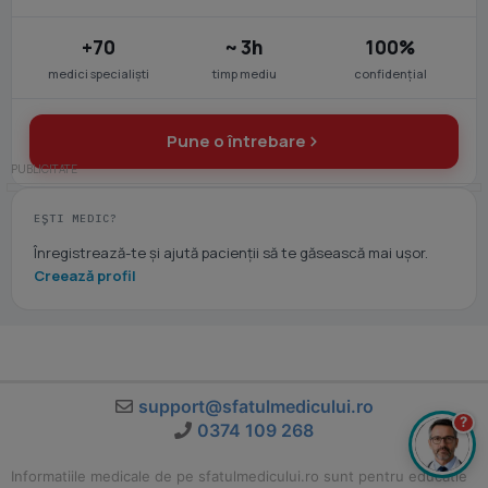
+70
~ 3h
100%
medici specialiști
timp mediu
confidențial
Pune o întrebare
EȘTI MEDIC?
Înregistrează-te și ajută pacienții să te găsească mai ușor.
Creează profil
support@sfatulmedicului.ro
?
0374 109 268
Informatiile medicale de pe sfatulmedicului.ro sunt pentru educatie