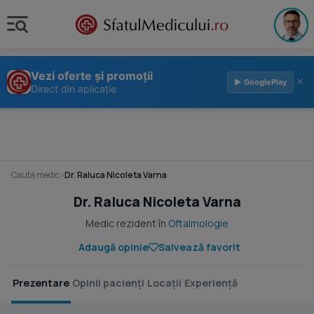
Vezi oferte și promoții
×
▶ GooglePlay
Direct din aplicație
Caută medic
›
Dr. Raluca Nicoleta Varna
Dr. Raluca Nicoleta Varna
Medic rezident în
Oftalmologie
Adaugă opinie
Salvează favorit
Prezentare
Opinii pacienți
Locații
Experiență