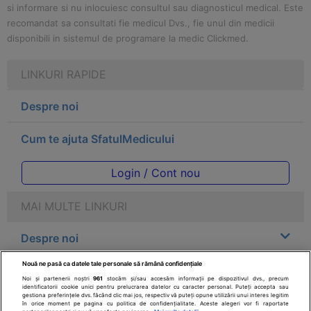
si informare si nu inlocuiesc consultul sau diagnosticul medical. Este
recomandat sa consultati fie medicul Dvs., fie unul din medicii
disponibili in sistemul de programare la medic Clickmed.
LINKURI RAPIDE
Despre noi
Cum te ajuta SfatulMedicului
Login / Cont nou
MAI MULTE LINKURI
Despre noi
Nouă ne pasă ca datele tale personale să rămână confidențiale
Legal
Noi și partenerii noștri
961
stocăm și/sau accesăm informații pe dispozitivul dvs., precum
identificatorii cookie unici pentru prelucrarea datelor cu caracter personal. Puteți accepta sau
gestiona preferințele dvs. făcând clic mai jos, respectiv vă puteți opune utilizării unui interes legitim
Drepturile consumatorului
în orice moment pe pagina cu politica de confidențialitate. Aceste alegeri vor fi raportate