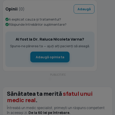
Opinii
(0)
Adaugă
A explicat cauza și tratamentul?
Răspunde întrebărilor suplimentare?
Ai fost la Dr. Raluca Nicoleta Varna?
Spune-ne părerea ta — ajuți alți pacienți să aleagă.
Adaugă opinia ta
Sănătatea ta merită
sfatul unui
medic real
.
Întreabă un medic specialist, primești un răspuns competent
în aceeași zi.
De la 60 lei pe întrebare.