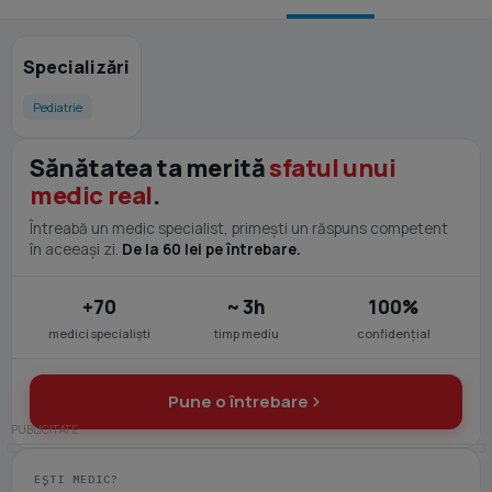
Specializări
Pediatrie
Sănătatea ta merită
sfatul unui
medic real
.
Întreabă un medic specialist, primești un răspuns competent
în aceeași zi.
De la 60 lei pe întrebare.
+70
~ 3h
100%
medici specialiști
timp mediu
confidențial
Pune o întrebare
EȘTI MEDIC?