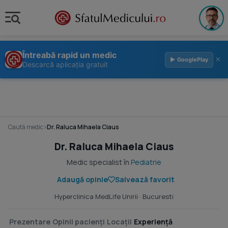
Întreabă rapid un medic
×
▶ GooglePlay
Descarcă aplicația gratuit
Caută medic
›
Dr. Raluca Mihaela Ciaus
Dr. Raluca Mihaela Ciaus
Medic specialist în
Pediatrie
Adaugă opinie
Salvează favorit
Hyperclinica MedLife Unirii
· Bucuresti
Prezentare
Opinii pacienți
Locații
Experiență