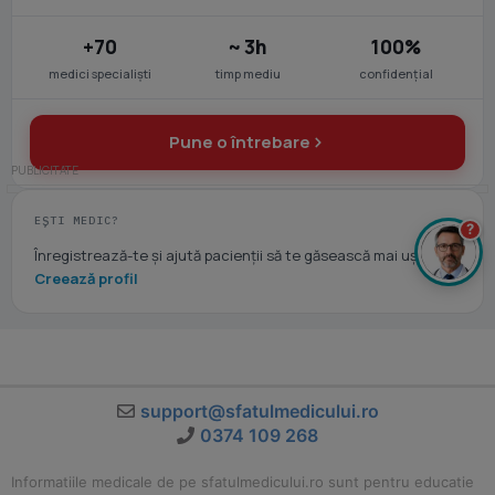
+70
~ 3h
100%
medici specialiști
timp mediu
confidențial
Pune o întrebare
EȘTI MEDIC?
?
Înregistrează-te și ajută pacienții să te găsească mai ușor.
Creează profil
support@sfatulmedicului.ro
0374 109 268
Informatiile medicale de pe sfatulmedicului.ro sunt pentru educatie