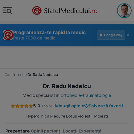
Programează-te rapid la medic
×
▶ GooglePlay
Peste 7000 de medici
Caută medic
›
Dr. Radu Nedelcu
Dr. Radu Nedelcu
Medic specialist în
Ortopedie-traumatologie
5.0
Adaugă opinie
Salvează favorit
· 1 opinii
Hyperclinica MedLife Lotus Ploiesti
· Ploiesti
Prezentare
Opinii pacienți
Locații
Experiență