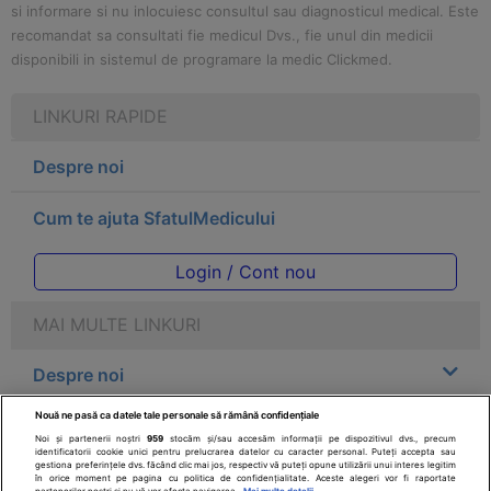
si informare si nu inlocuiesc consultul sau diagnosticul medical. Este
recomandat sa consultati fie medicul Dvs., fie unul din medicii
disponibili in sistemul de programare la medic Clickmed.
LINKURI RAPIDE
Despre noi
Cum te ajuta SfatulMedicului
Login / Cont nou
MAI MULTE LINKURI
Despre noi
Nouă ne pasă ca datele tale personale să rămână confidențiale
Legal
Noi și partenerii noștri
959
stocăm și/sau accesăm informații pe dispozitivul dvs., precum
identificatorii cookie unici pentru prelucrarea datelor cu caracter personal. Puteți accepta sau
gestiona preferințele dvs. făcând clic mai jos, respectiv vă puteți opune utilizării unui interes legitim
Drepturile consumatorului
în orice moment pe pagina cu politica de confidențialitate. Aceste alegeri vor fi raportate
partenerilor noștri și nu vă vor afecta navigarea.
Mai multe detalii