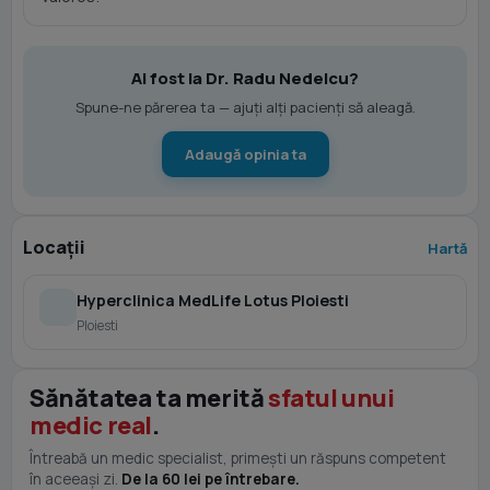
Ai fost la Dr. Radu Nedelcu?
Spune-ne părerea ta — ajuți alți pacienți să aleagă.
Adaugă opinia ta
Locații
Hartă
Hyperclinica MedLife Lotus Ploiesti
Ploiesti
Sănătatea ta merită
sfatul unui
medic real
.
Întreabă un medic specialist, primești un răspuns competent
în aceeași zi.
De la 60 lei pe întrebare.