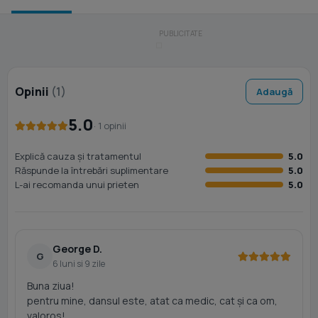
Opinii
(1)
Adaugă
5.0
· 1 opinii
Explică cauza și tratamentul
5.0
Răspunde la întrebări suplimentare
5.0
L-ai recomanda unui prieten
5.0
George D.
G
6 luni si 9 zile
Buna ziua!
pentru mine, dansul este, atat ca medic, cat și ca om,
valoros!