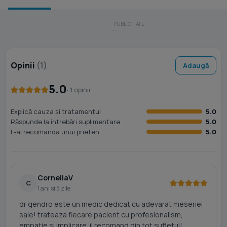
Opinii
(1)
Adaugă
5.0
· 1 opinii
Explică cauza și tratamentul
5.0
Răspunde la întrebări suplimentare
5.0
L-ai recomanda unui prieten
5.0
CorneliaV
C
1 ani si 5 zile
dr qendro este un medic dedicat cu adevarat meseriei
sale! trateaza fiecare pacient cu profesionalism,
empatie si implicare. il recomand din tot sufletul!