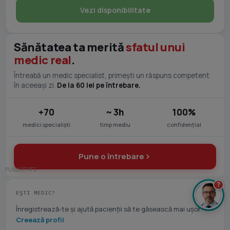
Vezi disponibilitate
Sănătatea ta merită
sfatul unui
medic real
.
Întreabă un medic specialist, primești un răspuns competent
în aceeași zi.
De la 60 lei pe întrebare.
+70
~ 3h
100%
medici specialiști
timp mediu
confidențial
Pune o întrebare
?
EȘTI MEDIC?
Înregistrează-te și ajută pacienții să te găsească mai ușor.
Creează profil