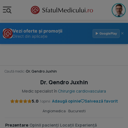
Vezi oferte și promoții
×
▶ GooglePlay
Direct din aplicație
Caută medic
›
Dr. Qendro Juxhin
Dr. Qendro Juxhin
Medic specialist în
Chirurgie cardiovasculara
5.0
Adaugă opinie
Salvează favorit
· 1 opinii
Angiomedica
· Bucuresti
Prezentare
Opinii pacienți
Locații
Experiență