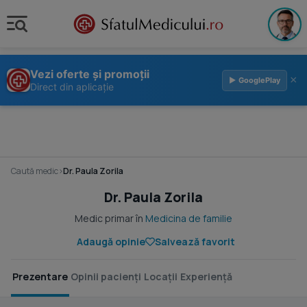
Vezi oferte și promoții
×
▶ GooglePlay
Direct din aplicație
Caută medic
›
Dr. Paula Zorila
Dr. Paula Zorila
Medic primar în
Medicina de familie
Adaugă opinie
Salvează favorit
Prezentare
Opinii pacienți
Locații
Experiență