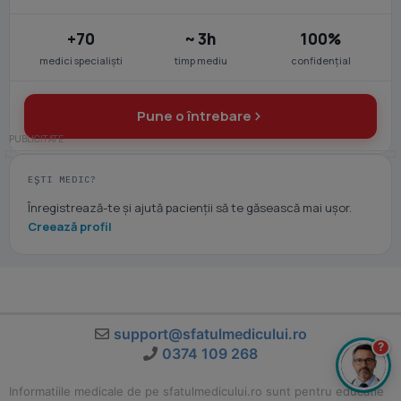
+70
~ 3h
100%
medici specialiști
timp mediu
confidențial
Pune o întrebare
EȘTI MEDIC?
Înregistrează-te și ajută pacienții să te găsească mai ușor.
Creează profil
support@sfatulmedicului.ro
?
0374 109 268
Informatiile medicale de pe sfatulmedicului.ro sunt pentru educatie