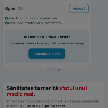
Opinii
(0)
Adaugă
A explicat cauza și tratamentul?
Răspunde întrebărilor suplimentare?
Ai fost la Dr. Paula Zorila?
Spune-ne părerea ta — ajuți alți pacienți să aleagă.
Adaugă opinia ta
Sănătatea ta merită
sfatul unui
medic real
.
Întreabă un medic specialist, primești un răspuns competent
în aceeași zi.
De la 60 lei pe întrebare.