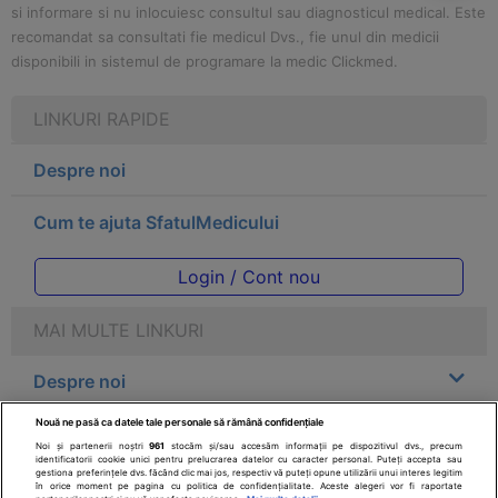
si informare si nu inlocuiesc consultul sau diagnosticul medical. Este
recomandat sa consultati fie medicul Dvs., fie unul din medicii
disponibili in sistemul de programare la medic Clickmed.
LINKURI RAPIDE
Despre noi
Cum te ajuta SfatulMedicului
Login / Cont nou
MAI MULTE LINKURI
Despre noi
Nouă ne pasă ca datele tale personale să rămână confidențiale
Legal
Noi și partenerii noștri
961
stocăm și/sau accesăm informații pe dispozitivul dvs., precum
identificatorii cookie unici pentru prelucrarea datelor cu caracter personal. Puteți accepta sau
gestiona preferințele dvs. făcând clic mai jos, respectiv vă puteți opune utilizării unui interes legitim
Drepturile consumatorului
în orice moment pe pagina cu politica de confidențialitate. Aceste alegeri vor fi raportate