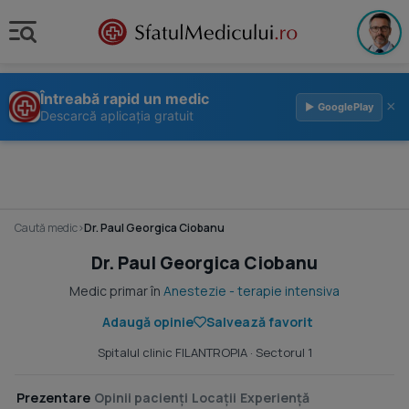
Întreabă rapid un medic
×
▶ GooglePlay
Descarcă aplicația gratuit
Caută medic
›
Dr. Paul Georgica Ciobanu
Dr. Paul Georgica Ciobanu
Medic primar în
Anestezie - terapie intensiva
Adaugă opinie
Salvează favorit
Spitalul clinic FILANTROPIA
· Sectorul 1
Prezentare
Opinii pacienți
Locații
Experiență