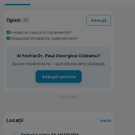
Opinii
(0)
Adaugă
A explicat cauza și tratamentul?
Răspunde întrebărilor suplimentare?
Ai fost la Dr. Paul Georgica Ciobanu?
Spune-ne părerea ta — ajuți alți pacienți să aleagă.
Adaugă opinia ta
Locații
Hartă
Spitalul clinic FILANTROPIA