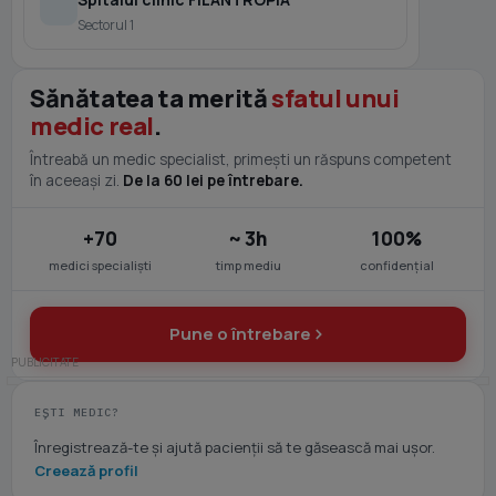
Sectorul 1
Sănătatea ta merită
sfatul unui
medic real
.
Întreabă un medic specialist, primești un răspuns competent
în aceeași zi.
De la 60 lei pe întrebare.
+70
~ 3h
100%
medici specialiști
timp mediu
confidențial
Pune o întrebare
EȘTI MEDIC?
Înregistrează-te și ajută pacienții să te găsească mai ușor.
Creează profil