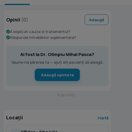
Opinii
(0)
Adaugă
A explicat cauza și tratamentul?
Răspunde întrebărilor suplimentare?
Ai fost la Dr. Olimpiu Mihai Pasca?
Spune-ne părerea ta — ajuți alți pacienți să aleagă.
Adaugă opinia ta
Locații
Hartă
Affidea - Alba Iulia