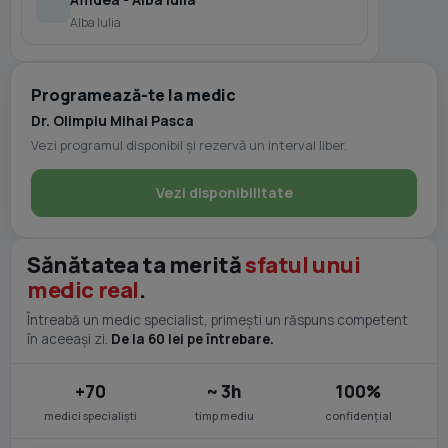
Alba Iulia
Programează-te la medic
Dr. Olimpiu Mihai Pasca
Vezi programul disponibil și rezervă un interval liber.
Vezi disponibilitate
Sănătatea ta merită
sfatul unui
medic real
.
Întreabă un medic specialist, primești un răspuns competent
în aceeași zi.
De la 60 lei pe întrebare.
+70
~ 3h
100%
medici specialiști
timp mediu
confidențial