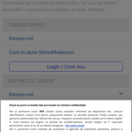
recomandat sa consultati fie medicul Dvs., fie unul din medicii
disponibili in sistemul de programare la medic Clickmed.
LINKURI RAPIDE
Despre noi
Cum te ajuta SfatulMedicului
Login / Cont nou
MAI MULTE LINKURI
Despre noi
Nouă ne pasă ca datele tale personale să rămână confidențiale
Legal
Noi și partenerii noștri
959
stocăm și/sau accesăm informații pe dispozitivul dvs., precum
identificatorii cookie unici pentru prelucrarea datelor cu caracter personal. Puteți accepta sau
gestiona preferințele dvs. făcând clic mai jos, respectiv vă puteți opune utilizării unui interes legitim
Drepturile consumatorului
în orice moment pe pagina cu politica de confidențialitate. Aceste alegeri vor fi raportate
partenerilor noștri și nu vă vor afecta navigarea.
Mai multe detalii
Noi si partenerii nostri (retelele de socializare si agentiile de publicitate partenere, precum si