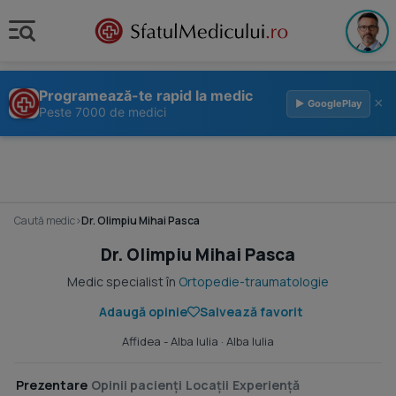
Programează-te rapid la medic
×
▶ GooglePlay
Peste 7000 de medici
Caută medic
›
Dr. Olimpiu Mihai Pasca
Dr. Olimpiu Mihai Pasca
Medic specialist în
Ortopedie-traumatologie
Adaugă opinie
Salvează favorit
Affidea - Alba Iulia
· Alba Iulia
Prezentare
Opinii pacienți
Locații
Experiență