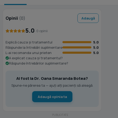
Opinii
(0)
Adaugă
5.0
· 0 opinii
Explică cauza și tratamentul
5.0
Răspunde la întrebări suplimentare
5.0
L-ai recomanda unui prieten
5.0
A explicat cauza și tratamentul?
Răspunde întrebărilor suplimentare?
Ai fost la Dr. Oana Smaranda Botea?
Spune-ne părerea ta — ajuți alți pacienți să aleagă.
Adaugă opinia ta