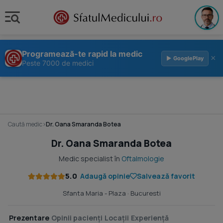
Programează-te rapid la medic
×
▶ GooglePlay
Peste 7000 de medici
Caută medic
›
Dr. Oana Smaranda Botea
Dr. Oana Smaranda Botea
Medic specialist în
Oftalmologie
5.0
Adaugă opinie
Salvează favorit
Sfanta Maria - Plaza
· Bucuresti
Prezentare
Opinii pacienți
Locații
Experiență