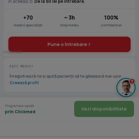
în aceeași zi.
De la 60 lei pe întrebare.
+70
~ 3h
100%
medici specialiști
timp mediu
confidențial
Pune o întrebare
EȘTI MEDIC?
Înregistrează-te și ajută pacienții să te găsească mai ușor.
?
Creează profil
Programare rapidă
Vezi disponibilitate
prin Clickmed