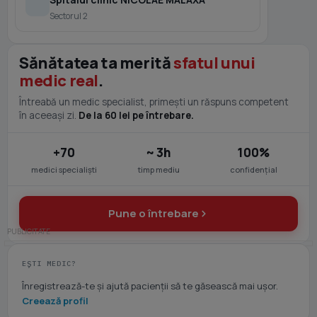
Sectorul 2
Sănătatea ta merită
sfatul unui
medic real
.
Întreabă un medic specialist, primești un răspuns competent
în aceeași zi.
De la 60 lei pe întrebare.
+70
~ 3h
100%
medici specialiști
timp mediu
confidențial
Pune o întrebare
EȘTI MEDIC?
Înregistrează-te și ajută pacienții să te găsească mai ușor.
Creează profil