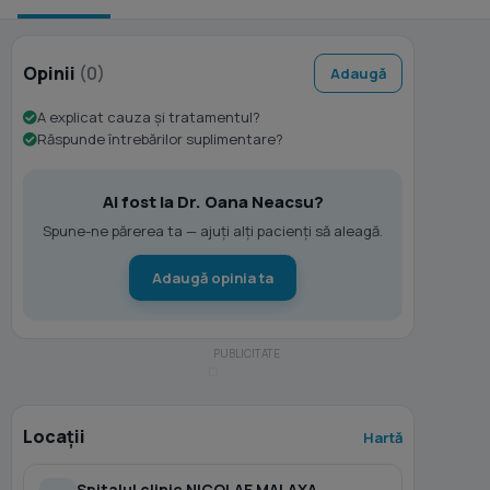
Opinii
(0)
Adaugă
A explicat cauza și tratamentul?
Răspunde întrebărilor suplimentare?
Ai fost la Dr. Oana Neacsu?
Spune-ne părerea ta — ajuți alți pacienți să aleagă.
Adaugă opinia ta
Locații
Hartă
Spitalul clinic NICOLAE MALAXA