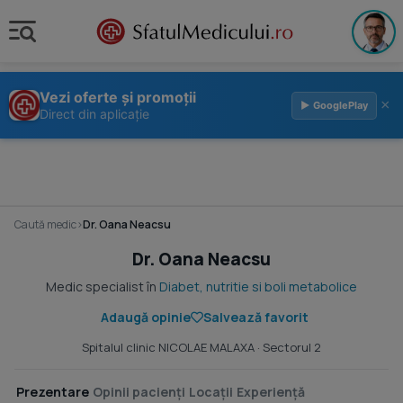
Vezi oferte și promoții
×
▶ GooglePlay
Direct din aplicație
Caută medic
›
Dr. Oana Neacsu
Dr. Oana Neacsu
Medic specialist în
Diabet, nutritie si boli metabolice
Adaugă opinie
Salvează favorit
Spitalul clinic NICOLAE MALAXA
· Sectorul 2
Prezentare
Opinii pacienți
Locații
Experiență