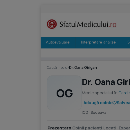
Autoevaluare
Interpretare analize
S
Caută medic
›
Dr. Oana Girigan
Dr. Oana Gir
OG
Medic specialist în
Cardi
Adaugă opinie
Salvea
ICD
· Suceava
Prezentare
Opinii pacienți
Locații
Exper