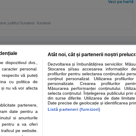
Vezi pe hartă
ava, judetul Suceava · Suceava
dențiale
Atât noi, cât și partenerii noștri preluc
tare analize
Specialitati medicale
Boli si afectiuni
Calculatoare
 dispozitivul dvs.,
Dezvoltarea și îmbunătățirea serviciilor. Măs
u caracter personal.
Stocarea și/sau accesarea informațiilor de
e informatii despre sanatate disponibile pe sfatulmedicului.ro au scop informativ si ed
profilurilor pentru selectarea conținutului pers
 respectiv vă puteți
analizelor medicale. Va sfatuim, ca pe langa informatia primita pe sfatulmedicului.ro s
conținut personalizat. Utilizarea profilurilor
ina cu politica de
personalizate. Crearea profilurilor pentr
ul de programari la medic Clickmed.
i și nu vă vor afecta
Măsurarea performanței conținutului. Utiliz
selecta conținutul. Înțelegerea publicului prin 
din surse diferite. Utilizarea de date limitat
Drepturile consumatorului
Parteneri
Pen
Date precise de geolocație și identificarea prin
ublicitate partenere,
Protectia consumatorilor -
Inscriere clinica
Cli
Listă parteneri (furnizori)
ucram date pentru a
ANPC
Creaza cont medic
Cau
nutul si anunturile
Solutionarea Alternativa a
Int
., pentru a va oferi
Litigiilor
Vid
 traficul pe website.
Parte din Grupul
Info consumator: 0800.080.999
Cli