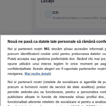
Locații
ICD
strada Mihai Viteazu, numarul 26A, Suce
Nouă ne pasă ca datele tale personale să rămână confi
Resurse:
Autoevaluare simptome
Interpre
Noi și partenerii noștri
961
stocăm și/sau accesăm informații pe
precum identificatorii cookie unici pentru prelucrarea datelor c
Opiniile avizate ale medicilor, sfaturile si orice alt
Puteți accepta sau gestiona preferințele dvs. făcând clic mai jos,
nici diagnosticul stabilit in urma investigatiilor si 
opune utilizării unui interes legitim în orice moment pe pag
ii punem la dispozitie pentru programare in sistem
confidențialitate. Aceste alegeri vor fi raportate partenerilor noștr
navigarea.
Mai multe detalii
Despre noi
Legal
Noi si partenerii nostri (retelele de socializare si agentiile de p
Despre noi
Termeni si conditii
precum si furnizorii nostri de servicii de date analitice) prel
Contact
Politica de
permite website-ului sa functioneze, pentru a personaliza conti
Intrebari frecvente
confidentialitate
publicitare afisate in functie de interesele si/sau profilul dvs
Consultanti
Politica de cookie
functionalitati aferente retelelor de socializare si pentru a analiza
medicali
Modifica Setarile Cookie