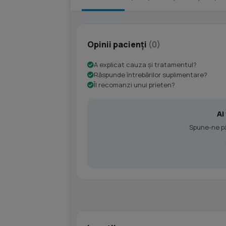
Opinii pacienți
(0)
A explicat cauza și tratamentul?
Răspunde întrebărilor suplimentare?
Îl recomanzi unui prieten?
Ai
Spune-ne păr