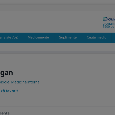
programa
7500 de 
anatate A-Z
Medicamente
Suplimente
Cauta medic
igan
ologie
,
Medicina interna
ză favorit
iență