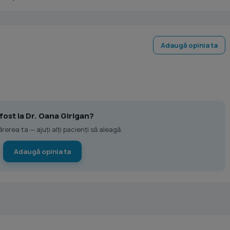
Adaugă opinia ta
 fost la Dr. Oana Girigan?
erea ta — ajuți alți pacienți să aleagă.
Adaugă opinia ta