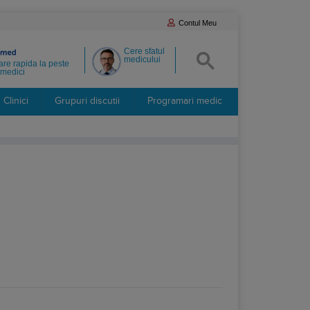
Contul Meu
Cere sfatul
medicului
re rapida la peste
medici
Clinici
Grupuri discutii
Programari medic