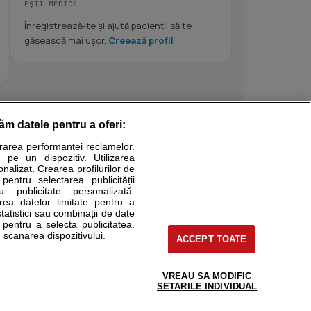
EȘTI MEDIC?
Înregistrează-te și ajută pacienții să te
găsească mai ușor.
Creează profil
răm datele pentru a oferi:
Stiri medicale
urarea performanței reclamelor.
 pe un dispozitiv. Utilizarea
ucational. Ele nu pot substitui consultul medical direct si
onalizat. Crearea profilurilor de
a consultati fie medicul Dvs., fie unul dintre medicii pe care
 pentru selectarea publicității
u publicitate personalizată.
area datelor limitate pentru a
statistici sau combinații de date
e pentru a selecta publicitatea.
tru pacient
 scanarea dispozitivului.
ACCEPT TOATE
nici si cabinete
ta medic
reaba un medic
VREAU SA MODIFIC
support@sfatulmedicului.ro
SETARILE INDIVIDUAL
eoConsult
0374 109 268
ckmed - programari