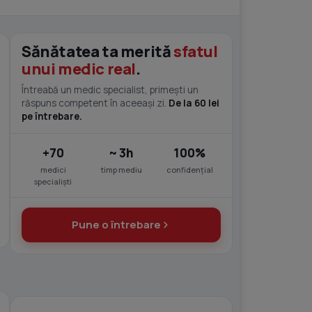
Sănătatea ta merită
sfatul
unui medic real
.
Întreabă un medic specialist, primești un
răspuns competent în aceeași zi.
De la 60 lei
pe întrebare.
+70
~ 3h
100%
medici
timp mediu
confidențial
specialiști
Pune o întrebare