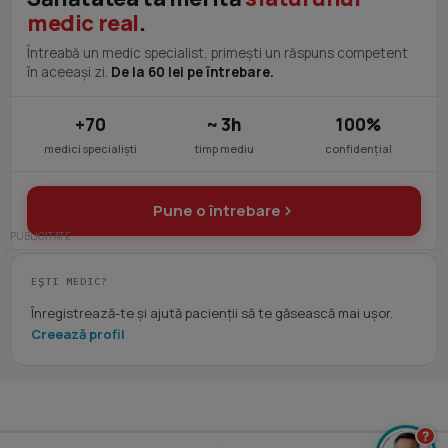
medic real
.
Întreabă un medic specialist, primești un răspuns competent
în aceeași zi.
De la 60 lei pe întrebare.
+70
~ 3h
100%
medici specialiști
timp mediu
confidențial
Pune o întrebare
EȘTI MEDIC?
Înregistrează-te și ajută pacienții să te găsească mai ușor.
Creează profil
?