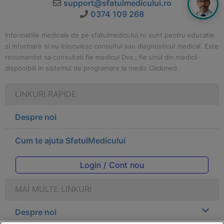
support@sfatulmedicului.ro
0374 109 268
Informatiile medicale de pe sfatulmedicului.ro sunt pentru educatie
si informare si nu inlocuiesc consultul sau diagnosticul medical. Este
recomandat sa consultati fie medicul Dvs., fie unul din medicii
disponibili in sistemul de programare la medic Clickmed.
LINKURI RAPIDE
Despre noi
Cum te ajuta SfatulMedicului
Login / Cont nou
MAI MULTE LINKURI
Despre noi