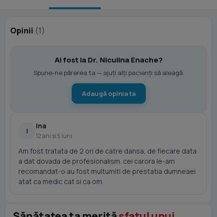
Opinii
(1)
Ai fost la Dr. Niculina Enache?
Spune-ne părerea ta — ajuți alți pacienți să aleagă.
Adaugă opinia ta
Ina
I
12 ani si 5 luni
Am fost tratata de 2 ori de catre dansa, de fiecare data
a dat dovada de profesionalism. cei carora le-am
recomandat-o au fost multumiti de prestatia dumneaei
atat ca medic cat si ca om.
Sănătatea ta merită
sfatul unui