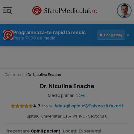
Programează-te rapid la medic
×
▶ GooglePlay
Peste 7000 de medici
Caută medic
›
Dr. Niculina Enache
Dr. Niculina Enache
Medic primar în
ORL
4.7
Adaugă opinie
Salvează favorit
· 1 opinii
Spitalul universitar C.F.R WITING
· Sectorul 6
Prezentare
Opinii pacienți
Locații
Experiență