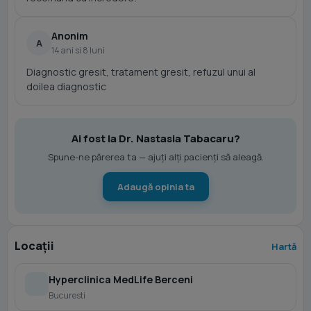
Anonim
A
14 ani si 8 luni
Diagnostic gresit, tratament gresit, refuzul unui al
doilea diagnostic
Ai fost la Dr. Nastasia Tabacaru?
Spune-ne părerea ta — ajuți alți pacienți să aleagă.
Adaugă opinia ta
Locații
Hartă
Hyperclinica MedLife Berceni
Bucuresti