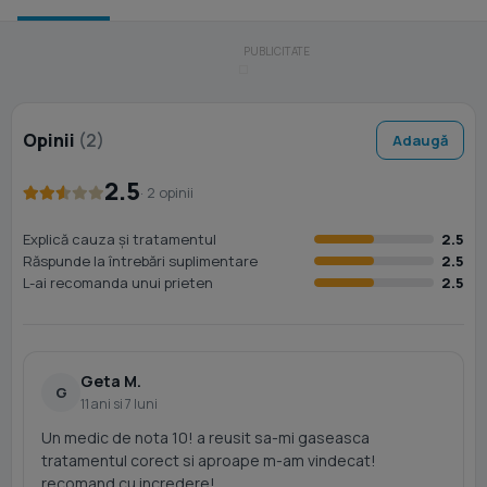
Opinii
(2)
Adaugă
2.5
· 2 opinii
Explică cauza și tratamentul
2.5
Răspunde la întrebări suplimentare
2.5
L-ai recomanda unui prieten
2.5
Geta M.
G
11 ani si 7 luni
Un medic de nota 10! a reusit sa-mi gaseasca
tratamentul corect si aproape m-am vindecat!
recomand cu incredere!