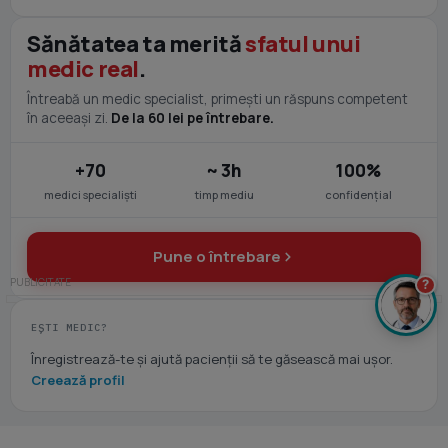
Sănătatea ta merită
sfatul unui
medic real
.
Întreabă un medic specialist, primești un răspuns competent
în aceeași zi.
De la 60 lei pe întrebare.
+70
~ 3h
100%
medici specialiști
timp mediu
confidențial
Pune o întrebare
?
EȘTI MEDIC?
Înregistrează-te și ajută pacienții să te găsească mai ușor.
Creează profil