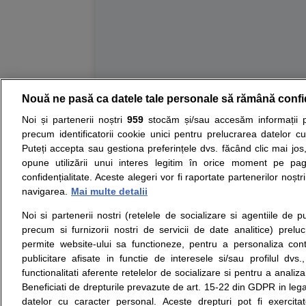
Nouă ne pasă ca datele tale personale să rămână confi
Resurse:
Autoevaluare simptome
Interpre
Noi și partenerii noștri
959
stocăm și/sau accesăm informații pe
precum identificatorii cookie unici pentru prelucrarea datelor c
Opiniile avizate ale medicilor, sfaturile si orice alt
Puteți accepta sau gestiona preferințele dvs. făcând clic mai jos,
nici diagnosticul stabilit in urma investigatiilor si 
opune utilizării unui interes legitim în orice moment pe pag
ii punem la dispozitie pentru programare in sistem
confidențialitate. Aceste alegeri vor fi raportate partenerilor noștr
navigarea.
Mai multe detalii
Despre noi
Legal
Noi si partenerii nostri (retelele de socializare si agentiile de p
Despre noi
Termeni si conditii
precum si furnizorii nostri de servicii de date analitice) prel
Contact
Politica de
permite website-ului sa functioneze, pentru a personaliza conti
Intrebari frecvente
confidentialitate
publicitare afisate in functie de interesele si/sau profilul dvs
Consultanti
Politica de cookie
functionalitati aferente retelelor de socializare si pentru a analiza
medicali
Modifica Setarile Cookie
Beneficiati de drepturile prevazute de art. 15-22 din GDPR in leg
datelor cu caracter personal. Aceste drepturi pot fi exercita