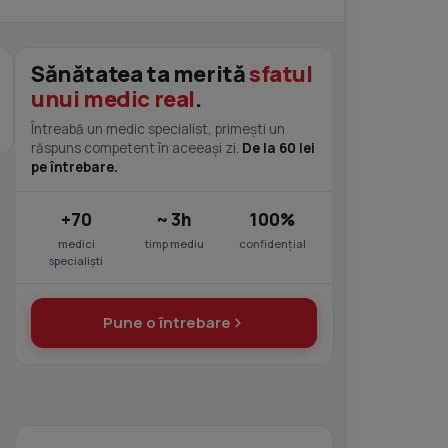
Sănătatea ta merită
sfatul
unui medic real
.
Întreabă un medic specialist, primești un
răspuns competent în aceeași zi.
De la 60 lei
pe întrebare.
+70
~ 3h
100%
medici
timp mediu
confidențial
specialiști
Pune o întrebare