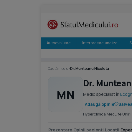
Autoevaluare
Interpretare analize
S
Caută medic
›
Dr. Munteanu Nicoleta
Dr. Muntean
MN
Medic specialist în
Ecogr
Adaugă opinie
Salvea
Hyperclinica MedLife Unirii
Prezentare
Opinii pacienți
Locații
Exper