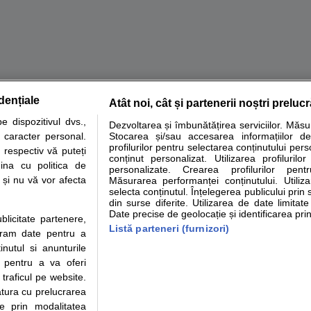
dențiale
Atât noi, cât și partenerii noștri preluc
tare analize
Specialitati medicale
Boli si afectiuni
Calculatoare
 dispozitivul dvs.,
Dezvoltarea și îmbunătățirea serviciilor. Măs
u caracter personal.
Stocarea și/sau accesarea informațiilor de
e informatii despre sanatate disponibile pe sfatulmedicului.ro au scop informativ si ed
profilurilor pentru selectarea conținutului pers
 respectiv vă puteți
analizelor medicale. Va sfatuim, ca pe langa informatia primita pe sfatulmedicului.ro s
conținut personalizat. Utilizarea profilurilor
ina cu politica de
personalizate. Crearea profilurilor pentr
ul de programari la medic Clickmed.
i și nu vă vor afecta
Măsurarea performanței conținutului. Utiliz
selecta conținutul. Înțelegerea publicului prin 
din surse diferite. Utilizarea de date limitat
Drepturile consumatorului
Parteneri
Pen
Date precise de geolocație și identificarea prin
ublicitate partenere,
Protectia consumatorilor -
Inscriere clinica
Cli
Listă parteneri (furnizori)
ucram date pentru a
ANPC
Creaza cont medic
Cau
nutul si anunturile
Solutionarea Alternativa a
Int
., pentru a va oferi
Litigiilor
Vid
 traficul pe website.
Parte din Grupul
Info consumator: 0800.080.999
Cli
atura cu prelucrarea
Formulare europene - CNAS
me
te prin modalitatea
Ministerul Sanatatii - ANMDM