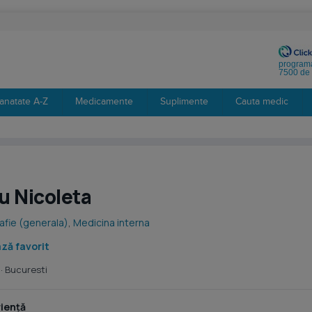
programa
7500 de 
anatate A-Z
Medicamente
Suplimente
Cauta medic
u Nicoleta
afie (generala)
,
Medicina interna
ză favorit
· Bucuresti
iență