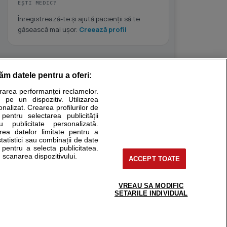
EȘTI MEDIC?
Înregistrează-te și ajută pacienții să te
găsească mai ușor.
Creează profil
răm datele pentru a oferi:
Stiri medicale
urarea performanței reclamelor.
 pe un dispozitiv. Utilizarea
ucational. Ele nu pot substitui consultul medical direct si
onalizat. Crearea profilurilor de
a consultati fie medicul Dvs., fie unul dintre medicii pe care
 pentru selectarea publicității
u publicitate personalizată.
area datelor limitate pentru a
statistici sau combinații de date
e pentru a selecta publicitatea.
tru pacient
 scanarea dispozitivului.
ACCEPT TOATE
nici si cabinete
ta medic
reaba un medic
VREAU SA MODIFIC
support@sfatulmedicului.ro
SETARILE INDIVIDUAL
eoConsult
0374 109 268
ckmed - programari
dic