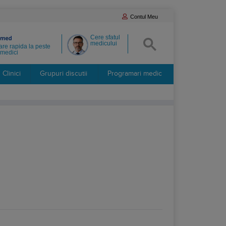
Contul Meu
Cere sfatul
medicului
re rapida la peste
medici
Clinici
Grupuri discutii
Programari medic