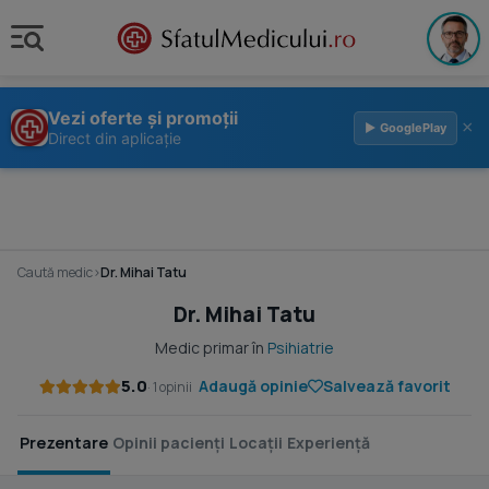
Vezi oferte și promoții
×
▶ GooglePlay
Direct din aplicație
Caută medic
›
Dr. Mihai Tatu
Dr. Mihai Tatu
Medic primar în
Psihiatrie
5.0
Adaugă opinie
Salvează favorit
· 1 opinii
Prezentare
Opinii pacienți
Locații
Experiență