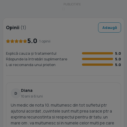
Opinii
(1)
Adaugă
5.0
· 1 opinii
Explică cauza și tratamentul
5.0
Răspunde la întrebări suplimentare
5.0
L-ai recomanda unui prieten
5.0
Diana
D
10 ani si 6 luni
Un medic de nota 10. multumesc din tot sufletul ptr
ajutorul acordat ,cuvintele sunt mult prea sarace ptr a
exprima recunostinta si respectul pentru dr tatu .un
mare om . va multumesc si in numele celor multi pe care