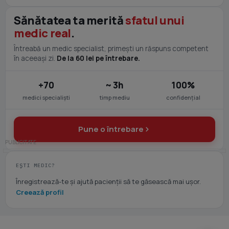
Sănătatea ta merită
sfatul unui
medic real
.
Întreabă un medic specialist, primești un răspuns competent
în aceeași zi.
De la 60 lei pe întrebare.
+70
~ 3h
100%
medici specialiști
timp mediu
confidențial
Pune o întrebare
EȘTI MEDIC?
Înregistrează-te și ajută pacienții să te găsească mai ușor.
Creează profil