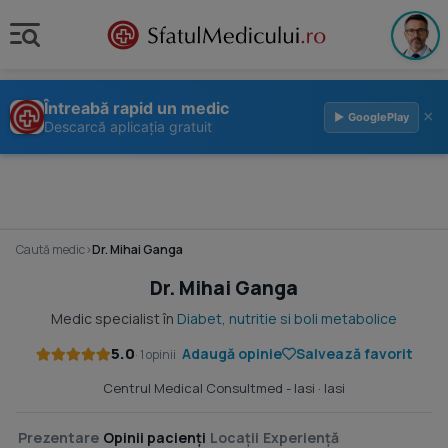
Întreabă rapid un medic
×
▶ GooglePlay
Descarcă aplicația gratuit
Caută medic
›
Dr. Mihai Ganga
Dr. Mihai Ganga
Medic specialist în
Diabet, nutritie si boli metabolice
5.0
Adaugă opinie
Salvează favorit
· 1 opinii
Centrul Medical Consultmed - Iasi
· Iasi
Prezentare
Opinii pacienți
Locații
Experiență