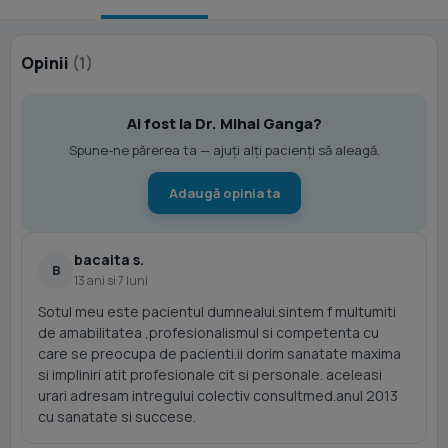
Opinii
(1)
Ai fost la Dr. Mihai Ganga?
Spune-ne părerea ta — ajuți alți pacienți să aleagă.
Adaugă opinia ta
bacaita s.
B
13 ani si 7 luni
Sotul meu este pacientul dumnealui.sintem f multumiti
de amabilitatea ,profesionalismul si competenta cu
care se preocupa de pacienti.ii dorim sanatate maxima
si impliniri atit profesionale cit si personale. aceleasi
urari adresam intregului colectiv consultmed.anul 2013
cu sanatate si succese.