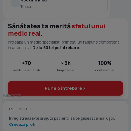
Tulcea
Sănătatea ta merită
sfatul unui
medic real
.
Întreabă un medic specialist, primești un răspuns competent
în aceeași zi.
De la 60 lei pe întrebare.
+70
~ 3h
100%
medici specialiști
timp mediu
confidențial
Pune o întrebare
EȘTI MEDIC?
Înregistrează-te și ajută pacienții să te găsească mai ușor.
Creează profil