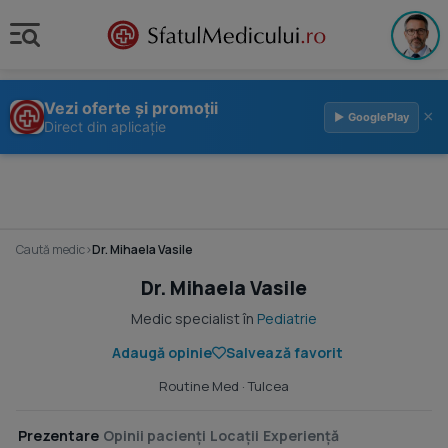
Vezi oferte și promoții
×
▶ GooglePlay
Direct din aplicație
Caută medic
›
Dr. Mihaela Vasile
Dr. Mihaela Vasile
Medic specialist în
Pediatrie
Adaugă opinie
Salvează favorit
Routine Med
· Tulcea
Prezentare
Opinii pacienți
Locații
Experiență