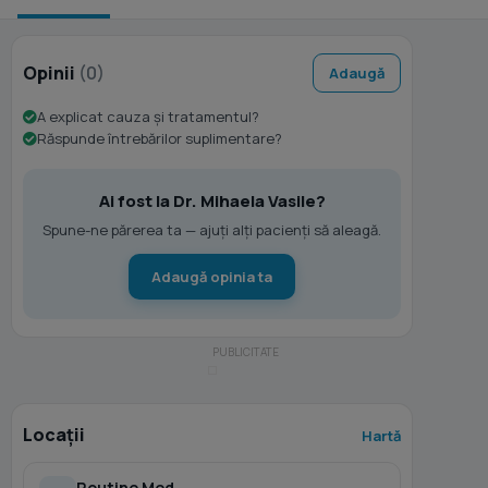
Opinii
(0)
Adaugă
A explicat cauza și tratamentul?
Răspunde întrebărilor suplimentare?
Ai fost la Dr. Mihaela Vasile?
Spune-ne părerea ta — ajuți alți pacienți să aleagă.
Adaugă opinia ta
Locații
Hartă
Routine Med