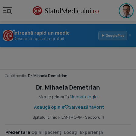
Întreabă rapid un medic
×
▶ GooglePlay
Descarcă aplicația gratuit
Caută medic
›
Dr. Mihaela Demetrian
Dr. Mihaela Demetrian
Medic primar în
Neonatologie
Adaugă opinie
Salvează favorit
Spitalul clinic FILANTROPIA
· Sectorul 1
Prezentare
Opinii pacienți
Locații
Experiență