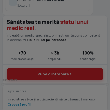
Sectorul 1
Sănătatea ta merită
sfatul unui
medic real
.
Întreabă un medic specialist, primești un răspuns competent
în aceeași zi.
De la 60 lei pe întrebare.
+70
~ 3h
100%
medici specialiști
timp mediu
confidențial
Pune o întrebare
EȘTI MEDIC?
Înregistrează-te și ajută pacienții să te găsească mai ușor.
Creează profil