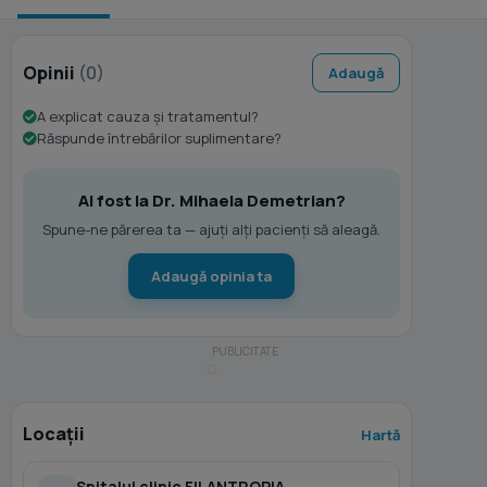
Opinii
(0)
Adaugă
A explicat cauza și tratamentul?
Răspunde întrebărilor suplimentare?
Ai fost la Dr. Mihaela Demetrian?
Spune-ne părerea ta — ajuți alți pacienți să aleagă.
Adaugă opinia ta
Locații
Hartă
Spitalul clinic FILANTROPIA