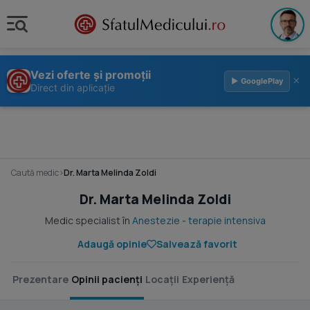
Vezi oferte și promoții
×
▶ GooglePlay
Direct din aplicație
Caută medic
›
Dr. Marta Melinda Zoldi
Dr. Marta Melinda Zoldi
Medic specialist în
Anestezie - terapie intensiva
Adaugă opinie
Salvează favorit
Prezentare
Opinii pacienți
Locații
Experiență