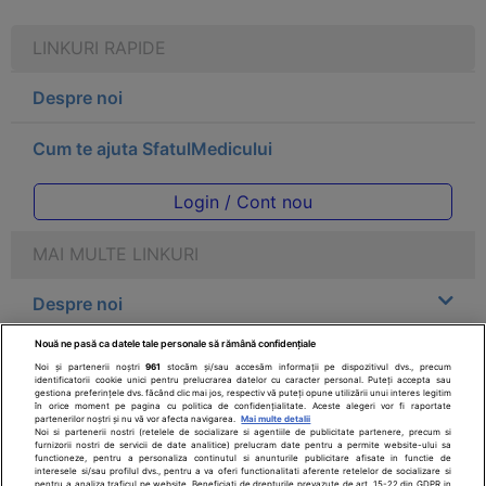
LINKURI RAPIDE
Despre noi
Cum te ajuta SfatulMedicului
Login / Cont nou
MAI MULTE LINKURI
Despre noi
Nouă ne pasă ca datele tale personale să rămână confidențiale
Legal
Noi și partenerii noștri
961
stocăm și/sau accesăm informații pe dispozitivul dvs., precum
identificatorii cookie unici pentru prelucrarea datelor cu caracter personal. Puteți accepta sau
gestiona preferințele dvs. făcând clic mai jos, respectiv vă puteți opune utilizării unui interes legitim
Drepturile consumatorului
în orice moment pe pagina cu politica de confidențialitate. Aceste alegeri vor fi raportate
partenerilor noștri și nu vă vor afecta navigarea.
Mai multe detalii
Noi si partenerii nostri (retelele de socializare si agentiile de publicitate partenere, precum si
furnizorii nostri de servicii de date analitice) prelucram date pentru a permite website-ului sa
Parteneri
functioneze, pentru a personaliza continutul si anunturile publicitare afisate in functie de
interesele si/sau profilul dvs., pentru a va oferi functionalitati aferente retelelor de socializare si
pentru a analiza traficul pe website. Beneficiati de drepturile prevazute de art. 15-22 din GDPR in