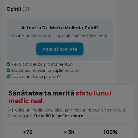
Opinii
(0)
Ai fost la Dr. Marta Melinda Zoldi?
Spune-ne părerea ta — ajuți alți pacienți să aleagă.
Adaugă opinia ta
A explicat cauza și tratamentul?
Răspunde întrebărilor suplimentare?
Îl recomanzi unui prieten?
Sănătatea ta merită
sfatul unui
medic real
.
Întreabă un medic specialist, primești un răspuns competent
în aceeași zi.
De la 60 lei pe întrebare.
+70
~ 3h
100%