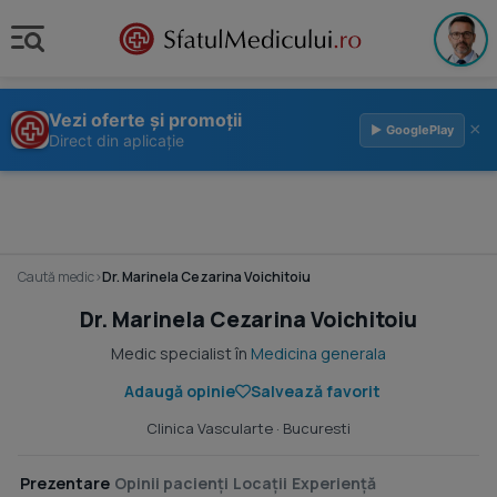
Vezi oferte și promoții
×
▶ GooglePlay
Direct din aplicație
Caută medic
›
Dr. Marinela Cezarina Voichitoiu
Dr. Marinela Cezarina Voichitoiu
Medic specialist în
Medicina generala
Adaugă opinie
Salvează favorit
Clinica Vascularte
· Bucuresti
Prezentare
Opinii pacienți
Locații
Experiență