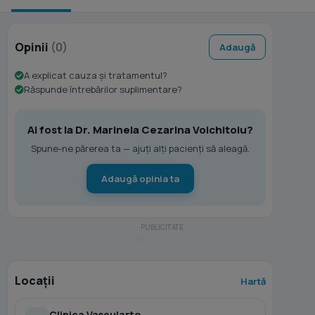
Opinii
(0)
Adaugă
A explicat cauza și tratamentul?
Răspunde întrebărilor suplimentare?
Ai fost la Dr. Marinela Cezarina Voichitoiu?
Spune-ne părerea ta — ajuți alți pacienți să aleagă.
Adaugă opinia ta
Locații
Hartă
Clinica Vascularte