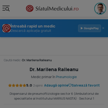
Întreabă rapid un medic
×
▶ GooglePlay
Descarcă aplicația gratuit
Caută medic
›
Dr. Marilena Raileanu
Dr. Marilena Raileanu
Medic primar în
Pneumologie
5.0
Adaugă opinie
Salvează favorit
· 2 opinii
Dispensarul de pneumoftiziologie sector 6 (Ambulatoriul de
specialitate al Institutului MARIUS NASTA)
· Sectorul 1