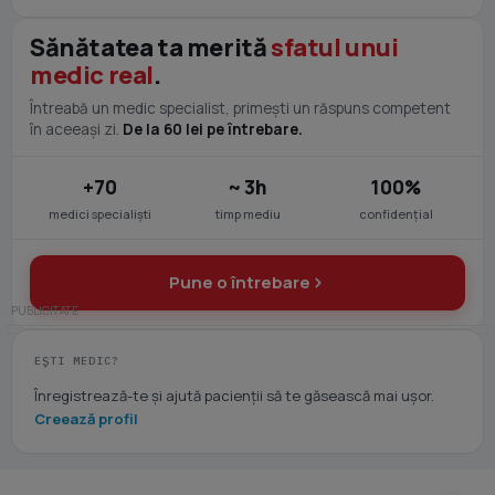
Sănătatea ta merită
sfatul unui
medic real
.
Întreabă un medic specialist, primești un răspuns competent
în aceeași zi.
De la 60 lei pe întrebare.
+70
~ 3h
100%
medici specialiști
timp mediu
confidențial
Pune o întrebare
EȘTI MEDIC?
Înregistrează-te și ajută pacienții să te găsească mai ușor.
Creează profil