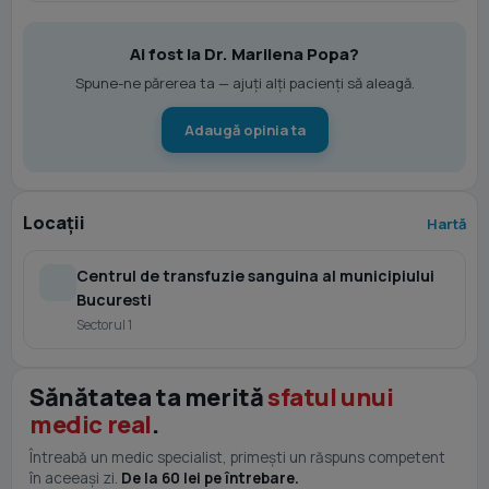
Ai fost la Dr. Marilena Popa?
Spune-ne părerea ta — ajuți alți pacienți să aleagă.
Adaugă opinia ta
Locații
Hartă
Centrul de transfuzie sanguina al municipiului
Bucuresti
Sectorul 1
Sănătatea ta merită
sfatul unui
medic real
.
Întreabă un medic specialist, primești un răspuns competent
în aceeași zi.
De la 60 lei pe întrebare.