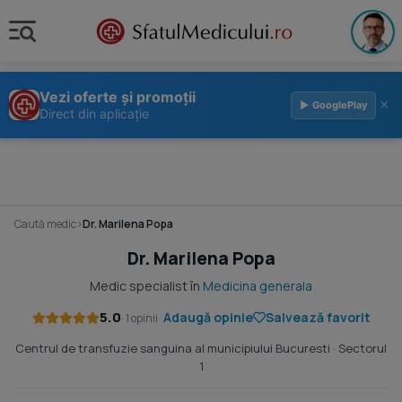
Vezi oferte și promoții
×
▶ GooglePlay
Direct din aplicație
Caută medic
›
Dr. Marilena Popa
Dr. Marilena Popa
Medic specialist în
Medicina generala
5.0
Adaugă opinie
Salvează favorit
· 1 opinii
Centrul de transfuzie sanguina al municipiului Bucuresti
· Sectorul
1