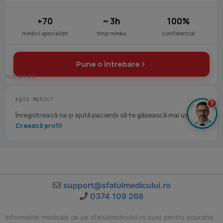
+70
~ 3h
100%
medici specialiști
timp mediu
confidențial
Pune o întrebare
EȘTI MEDIC?
?
Înregistrează-te și ajută pacienții să te găsească mai ușor.
Creează profil
support@sfatulmedicului.ro
0374 109 268
Informatiile medicale de pe sfatulmedicului.ro sunt pentru educatie