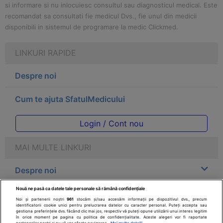
si informare si nu inlocuiesc consultul sau diagnosticul medical. Este
recomandat sa consultati fie medicul Dvs., fie unul din medicii
disponibili in sistemul de programare la medic Clickmed.
LINKURI RAPIDE
Despre noi
Cum te ajuta SfatulMedicului
Login / Cont nou
MAI MULTE LINKURI
Despre noi
Nouă ne pasă ca datele tale personale să rămână confidențiale
Legal
Noi și partenerii noștri
961
stocăm și/sau accesăm informații pe dispozitivul dvs., precum
identificatorii cookie unici pentru prelucrarea datelor cu caracter personal. Puteți accepta sau
gestiona preferințele dvs. făcând clic mai jos, respectiv vă puteți opune utilizării unui interes legitim
Drepturile consumatorului
în orice moment pe pagina cu politica de confidențialitate. Aceste alegeri vor fi raportate
partenerilor noștri și nu vă vor afecta navigarea.
Mai multe detalii