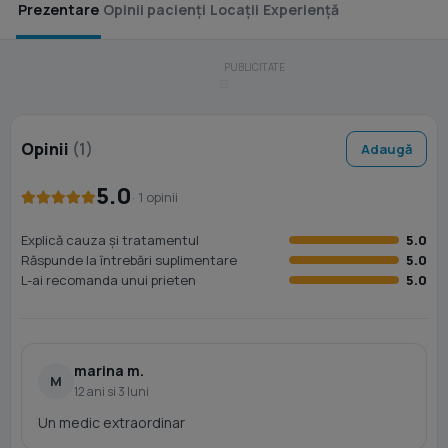
Prezentare
Opinii pacienți
Locații
Experiență
Opinii
(1)
Adaugă
5.0
· 1 opinii
Explică cauza și tratamentul
5.0
Răspunde la întrebări suplimentare
5.0
L-ai recomanda unui prieten
5.0
marina m.
M
12 ani si 3 luni
Un medic extraordinar