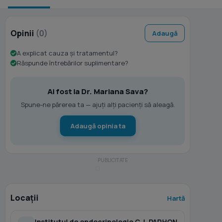
Opinii
(0)
Adaugă
A explicat cauza și tratamentul?
Răspunde întrebărilor suplimentare?
Ai fost la Dr. Mariana Sava?
Spune-ne părerea ta — ajuți alți pacienți să aleagă.
Adaugă opinia ta
Locații
Hartă
Institutul de endocrinologie C. I. PARHON