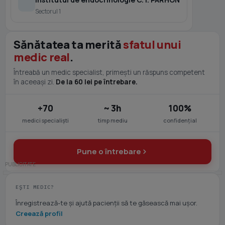
Sectorul 1
Sănătatea ta merită
sfatul unui
medic real
.
Întreabă un medic specialist, primești un răspuns competent
în aceeași zi.
De la 60 lei pe întrebare.
+70
~ 3h
100%
medici specialiști
timp mediu
confidențial
Pune o întrebare
EȘTI MEDIC?
Înregistrează-te și ajută pacienții să te găsească mai ușor.
Creează profil