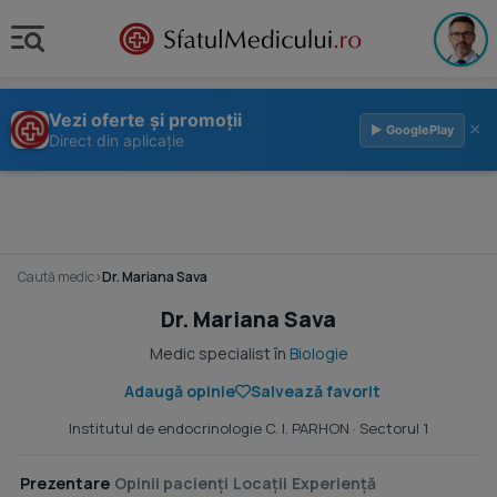
Vezi oferte și promoții
×
▶ GooglePlay
Direct din aplicație
Caută medic
›
Dr. Mariana Sava
Dr. Mariana Sava
Medic specialist în
Biologie
Adaugă opinie
Salvează favorit
Institutul de endocrinologie C. I. PARHON
· Sectorul 1
Prezentare
Opinii pacienți
Locații
Experiență