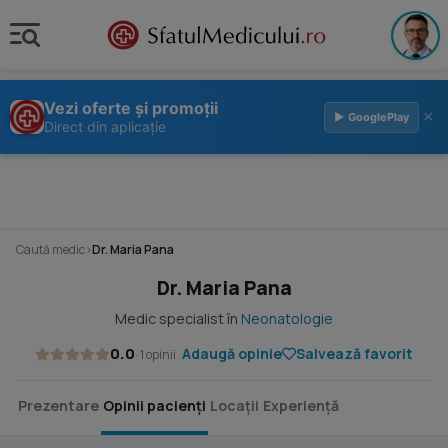
Vezi oferte și promoții
×
▶ GooglePlay
Direct din aplicație
Caută medic
›
Dr. Maria Pana
Dr. Maria Pana
Medic specialist în
Neonatologie
0.0
Adaugă opinie
Salvează favorit
· 1 opinii
Prezentare
Opinii pacienți
Locații
Experiență