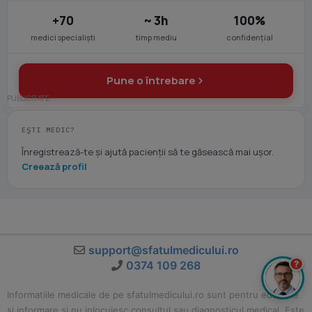
+70
~ 3h
100%
medici specialiști
timp mediu
confidențial
Pune o întrebare
EȘTI MEDIC?
Înregistrează-te și ajută pacienții să te găsească mai ușor.
Creează profil
support@sfatulmedicului.ro
?
0374 109 268
Informatiile medicale de pe sfatulmedicului.ro sunt pentru educatie
si informare si nu inlocuiesc consultul sau diagnosticul medical. Este