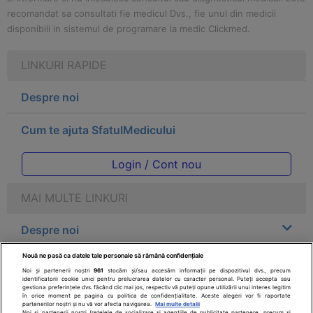
recomandat sa consultati fie medicul Dvs., fie unul din medicii
disponibili in sistemul de programare la medic Clickmed.
LINKURI RAPIDE
Despre noi
Cum te ajuta SfatulMedicului
Login / Cont nou
MAI MULTE LINKURI
Despre noi
Nouă ne pasă ca datele tale personale să rămână confidențiale
Legal
Noi și partenerii noștri
961
stocăm și/sau accesăm informații pe dispozitivul dvs., precum
identificatorii cookie unici pentru prelucrarea datelor cu caracter personal. Puteți accepta sau
gestiona preferințele dvs. făcând clic mai jos, respectiv vă puteți opune utilizării unui interes legitim
Drepturile consumatorului
în orice moment pe pagina cu politica de confidențialitate. Aceste alegeri vor fi raportate
partenerilor noștri și nu vă vor afecta navigarea.
Mai multe detalii
Noi si partenerii nostri (retelele de socializare si agentiile de publicitate partenere, precum si