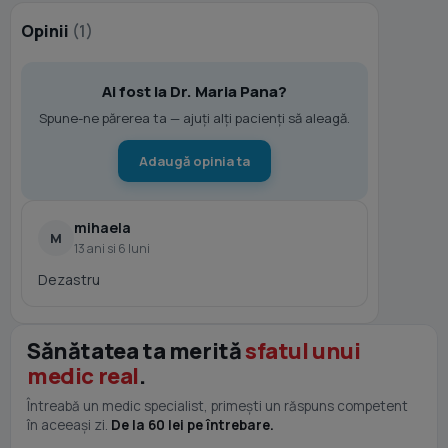
Opinii
(1)
Ai fost la Dr. Maria Pana?
Spune-ne părerea ta — ajuți alți pacienți să aleagă.
Adaugă opinia ta
mihaela
M
13 ani si 6 luni
Dezastru
Sănătatea ta merită
sfatul unui
medic real
.
Întreabă un medic specialist, primești un răspuns competent
în aceeași zi.
De la 60 lei pe întrebare.