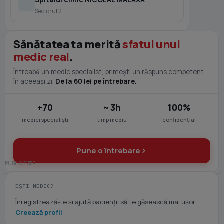
Sectorul 2
Sănătatea ta merită
sfatul unui
medic real
.
Întreabă un medic specialist, primești un răspuns competent
în aceeași zi.
De la 60 lei pe întrebare.
+70
~ 3h
100%
medici specialiști
timp mediu
confidențial
Pune o întrebare
EȘTI MEDIC?
Înregistrează-te și ajută pacienții să te găsească mai ușor.
Creează profil