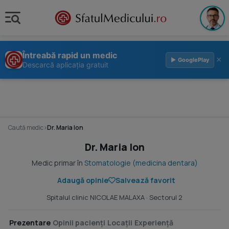
Întreabă rapid un medic
×
▶ GooglePlay
Descarcă aplicația gratuit
Caută medic
›
Dr. Maria Ion
Dr. Maria Ion
Medic primar în
Stomatologie (medicina dentara)
Adaugă opinie
Salvează favorit
Spitalul clinic NICOLAE MALAXA
· Sectorul 2
Prezentare
Opinii pacienți
Locații
Experiență