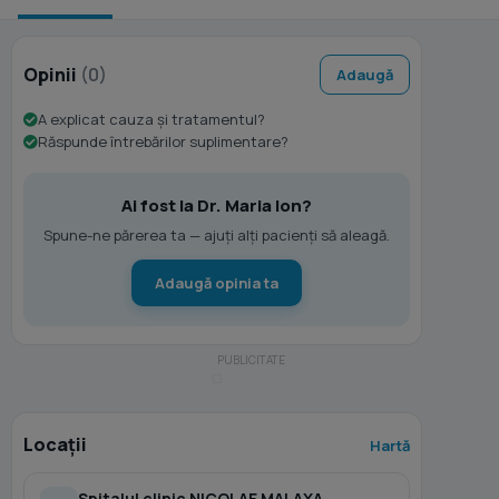
Opinii
(0)
Adaugă
A explicat cauza și tratamentul?
Răspunde întrebărilor suplimentare?
Ai fost la Dr. Maria Ion?
Spune-ne părerea ta — ajuți alți pacienți să aleagă.
Adaugă opinia ta
Locații
Hartă
Spitalul clinic NICOLAE MALAXA