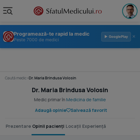
Programează-te rapid la medic
×
▶ GooglePlay
Peste 7000 de medici
Caută medic
›
Dr. Maria Brindusa Volosin
Dr. Maria Brindusa Volosin
Medic primar în
Medicina de familie
Adaugă opinie
Salvează favorit
Prezentare
Opinii pacienți
Locații
Experiență