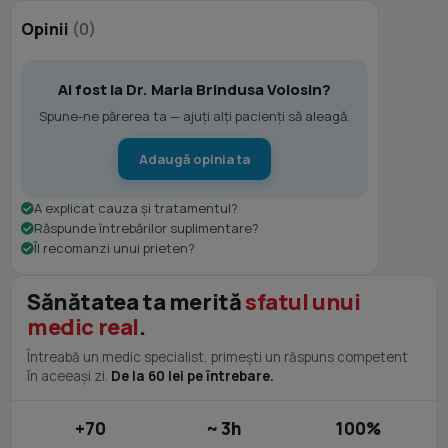
Opinii
(0)
Ai fost la Dr. Maria Brindusa Volosin?
Spune-ne părerea ta — ajuți alți pacienți să aleagă.
Adaugă opinia ta
A explicat cauza și tratamentul?
Răspunde întrebărilor suplimentare?
Îl recomanzi unui prieten?
Sănătatea ta merită
sfatul unui
medic real
.
Întreabă un medic specialist, primești un răspuns competent
în aceeași zi.
De la 60 lei pe întrebare.
+70
~ 3h
100%