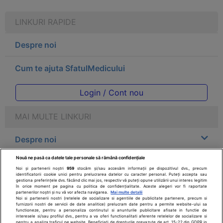
LINKURI RAPIDE
Despre noi
Cum te ajuta SfatulMedicului
Login / Cont nou
MAI MULTE LINKURI
Despre noi
Nouă ne pasă ca datele tale personale să rămână confidențiale
Legal
Noi și partenerii noștri
959
stocăm și/sau accesăm informații pe dispozitivul dvs., precum
identificatorii cookie unici pentru prelucrarea datelor cu caracter personal. Puteți accepta sau
gestiona preferințele dvs. făcând clic mai jos, respectiv vă puteți opune utilizării unui interes legitim
Drepturile consumatorului
în orice moment pe pagina cu politica de confidențialitate. Aceste alegeri vor fi raportate
partenerilor noștri și nu vă vor afecta navigarea.
Mai multe detalii
Noi si partenerii nostri (retelele de socializare si agentiile de publicitate partenere, precum si
furnizorii nostri de servicii de date analitice) prelucram date pentru a permite website-ului sa
Parteneri
functioneze, pentru a personaliza continutul si anunturile publicitare afisate in functie de
interesele si/sau profilul dvs., pentru a va oferi functionalitati aferente retelelor de socializare si
pentru a analiza traficul pe website. Beneficiati de drepturile prevazute de art. 15-22 din GDPR in