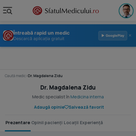
Întreabă rapid un medic
×
▶ GooglePlay
Descarcă aplicația gratuit
Caută medic
›
Dr. Magdalena Zidu
Dr. Magdalena Zidu
Medic specialist în
Medicina interna
Adaugă opinie
Salvează favorit
Prezentare
Opinii pacienți
Locații
Experiență