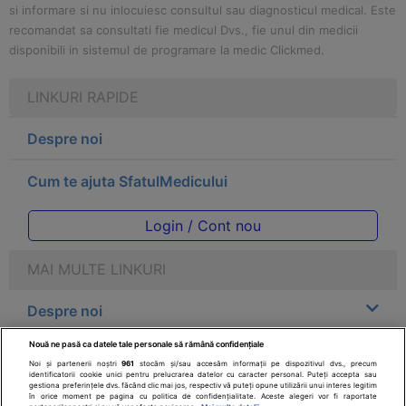
si informare si nu inlocuiesc consultul sau diagnosticul medical. Este
recomandat sa consultati fie medicul Dvs., fie unul din medicii
disponibili in sistemul de programare la medic Clickmed.
LINKURI RAPIDE
Despre noi
Cum te ajuta SfatulMedicului
Login / Cont nou
MAI MULTE LINKURI
Despre noi
Nouă ne pasă ca datele tale personale să rămână confidențiale
Legal
Noi și partenerii noștri
961
stocăm și/sau accesăm informații pe dispozitivul dvs., precum
identificatorii cookie unici pentru prelucrarea datelor cu caracter personal. Puteți accepta sau
gestiona preferințele dvs. făcând clic mai jos, respectiv vă puteți opune utilizării unui interes legitim
Drepturile consumatorului
în orice moment pe pagina cu politica de confidențialitate. Aceste alegeri vor fi raportate