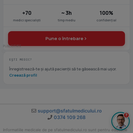
+70
~ 3h
100%
medici specialiști
timp mediu
confidențial
Pune o întrebare
EȘTI MEDIC?
Înregistrează-te și ajută pacienții să te găsească mai ușor.
Creează profil
support@sfatulmedicului.ro
?
0374 109 268
Informatiile medicale de pe sfatulmedicului.ro sunt pentru educatie