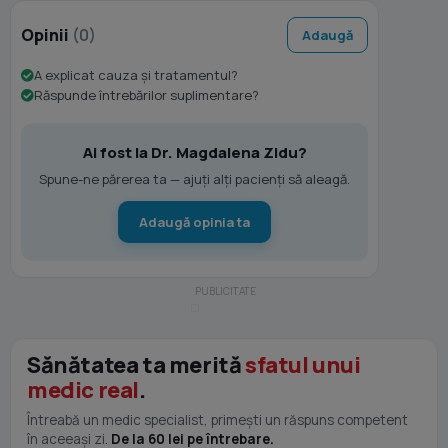
Opinii
(0)
Adaugă
A explicat cauza și tratamentul?
Răspunde întrebărilor suplimentare?
Ai fost la Dr. Magdalena Zidu?
Spune-ne părerea ta — ajuți alți pacienți să aleagă.
Adaugă opinia ta
Sănătatea ta merită
sfatul unui
medic real
.
Întreabă un medic specialist, primești un răspuns competent
în aceeași zi.
De la 60 lei pe întrebare.