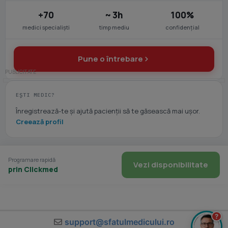
+70
~ 3h
100%
medici specialiști
timp mediu
confidențial
Pune o întrebare
EȘTI MEDIC?
Înregistrează-te și ajută pacienții să te găsească mai ușor.
Creează profil
Programare rapidă
Vezi disponibilitate
prin Clickmed
?
support@sfatulmedicului.ro