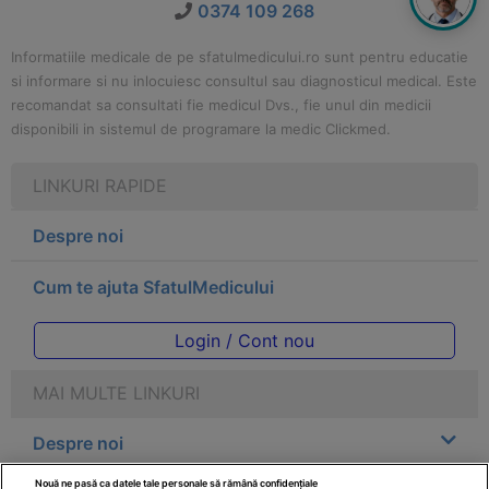
0374 109 268
Informatiile medicale de pe sfatulmedicului.ro sunt pentru educatie
si informare si nu inlocuiesc consultul sau diagnosticul medical. Este
recomandat sa consultati fie medicul Dvs., fie unul din medicii
disponibili in sistemul de programare la medic Clickmed.
LINKURI RAPIDE
Despre noi
Cum te ajuta SfatulMedicului
Login / Cont nou
MAI MULTE LINKURI
Despre noi
Nouă ne pasă ca datele tale personale să rămână confidențiale