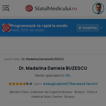
Programează-te rapid la medic
×
▶ GooglePlay
Peste 7000 de medici
Caută medic
›
Dr. Madalina Daniela BUZESCU
Dr. Madalina Daniela BUZESCU
Medic specialist în
ORL
5.0
Adaugă opinie
Salvează favorit
· 1 opinii
Spitalul Clinic Judetean de Urgenta Brasov
· Braşov ·
Clinica
Medical Work Center
· Brasov