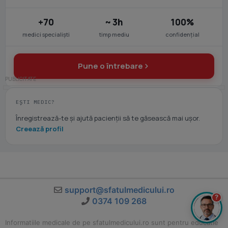
+70
~ 3h
100%
medici specialiști
timp mediu
confidențial
Pune o întrebare
EȘTI MEDIC?
Înregistrează-te și ajută pacienții să te găsească mai ușor.
Creează profil
support@sfatulmedicului.ro
?
0374 109 268
Informatiile medicale de pe sfatulmedicului.ro sunt pentru educatie