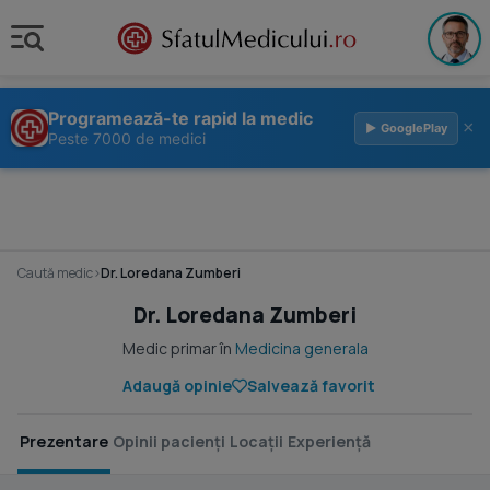
Programează-te rapid la medic
×
▶ GooglePlay
Peste 7000 de medici
Caută medic
›
Dr. Loredana Zumberi
Dr. Loredana Zumberi
Medic primar în
Medicina generala
Adaugă opinie
Salvează favorit
Prezentare
Opinii pacienți
Locații
Experiență