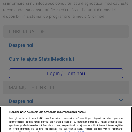
si informare si nu inlocuiesc consultul sau diagnosticul medical. Este
recomandat sa consultati fie medicul Dvs., fie unul din medicii
disponibili in sistemul de programare la medic Clickmed.
LINKURI RAPIDE
Despre noi
Cum te ajuta SfatulMedicului
Login / Cont nou
MAI MULTE LINKURI
Despre noi
Nouă ne pasă ca datele tale personale să rămână confidențiale
Legal
Noi și partenerii noștri
961
stocăm și/sau accesăm informații pe dispozitivul dvs., precum
identificatorii cookie unici pentru prelucrarea datelor cu caracter personal. Puteți accepta sau
gestiona preferințele dvs. făcând clic mai jos, respectiv vă puteți opune utilizării unui interes legitim
Drepturile consumatorului
în orice moment pe pagina cu politica de confidențialitate. Aceste alegeri vor fi raportate