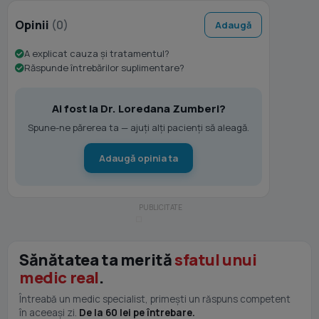
Opinii
(0)
Adaugă
A explicat cauza și tratamentul?
Răspunde întrebărilor suplimentare?
Ai fost la Dr. Loredana Zumberi?
Spune-ne părerea ta — ajuți alți pacienți să aleagă.
Adaugă opinia ta
Sănătatea ta merită
sfatul unui
medic real
.
Întreabă un medic specialist, primești un răspuns competent
în aceeași zi.
De la 60 lei pe întrebare.