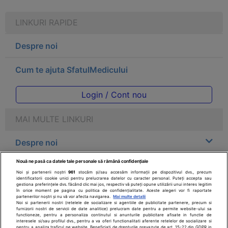
LINKURI RAPIDE
Despre noi
Cum te ajuta SfatulMedicului
Login / Cont nou
MAI MULTE LINKURI
Despre noi
Nouă ne pasă ca datele tale personale să rămână confidențiale
Legal
Noi și partenerii noștri
961
stocăm și/sau accesăm informații pe dispozitivul dvs., precum
identificatorii cookie unici pentru prelucrarea datelor cu caracter personal. Puteți accepta sau
gestiona preferințele dvs. făcând clic mai jos, respectiv vă puteți opune utilizării unui interes legitim
Drepturile consumatorului
în orice moment pe pagina cu politica de confidențialitate. Aceste alegeri vor fi raportate
partenerilor noștri și nu vă vor afecta navigarea.
Mai multe detalii
Noi si partenerii nostri (retelele de socializare si agentiile de publicitate partenere, precum si
furnizorii nostri de servicii de date analitice) prelucram date pentru a permite website-ului sa
Parteneri
functioneze, pentru a personaliza continutul si anunturile publicitare afisate in functie de
interesele si/sau profilul dvs., pentru a va oferi functionalitati aferente retelelor de socializare si
pentru a analiza traficul pe website. Beneficiati de drepturile prevazute de art. 15-22 din GDPR in