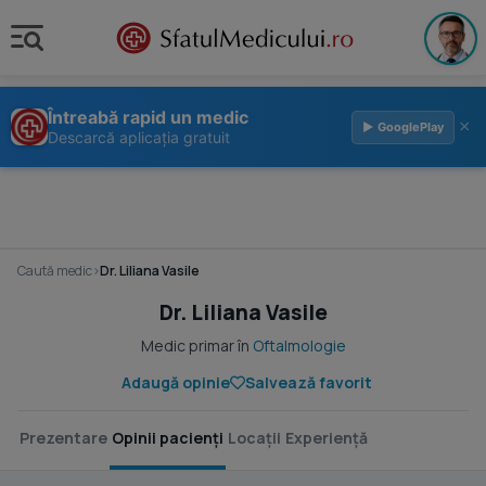
Întreabă rapid un medic
×
▶ GooglePlay
Descarcă aplicația gratuit
Caută medic
›
Dr. Liliana Vasile
Dr. Liliana Vasile
Medic primar în
Oftalmologie
Adaugă opinie
Salvează favorit
Prezentare
Opinii pacienți
Locații
Experiență