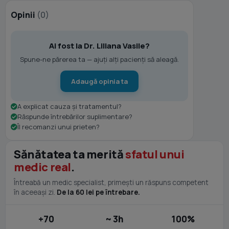
Opinii
(0)
Ai fost la Dr. Liliana Vasile?
Spune-ne părerea ta — ajuți alți pacienți să aleagă.
Adaugă opinia ta
A explicat cauza și tratamentul?
Răspunde întrebărilor suplimentare?
Îl recomanzi unui prieten?
Sănătatea ta merită
sfatul unui
medic real
.
Întreabă un medic specialist, primești un răspuns competent
în aceeași zi.
De la 60 lei pe întrebare.
+70
~ 3h
100%