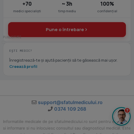
+70
~ 3h
100%
medici specialiști
timp mediu
confidențial
Pune o întrebare
EȘTI MEDIC?
Înregistrează-te și ajută pacienții să te găsească mai ușor.
Creează profil
support@sfatulmedicului.ro
0374 109 268
?
Informatiile medicale de pe sfatulmedicului.ro sunt pentru educatie
si informare si nu inlocuiesc consultul sau diagnosticul medical. Este