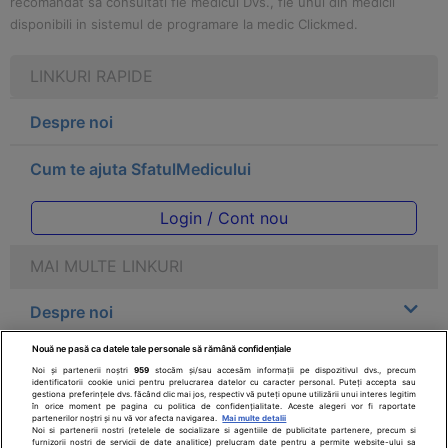
recomandat sa consultati fie medicul Dvs., fie unul din medicii
disponibili in sistemul de programare la medic Clickmed.
LINKURI RAPIDE
Despre noi
Cum te ajuta SfatulMedicului
Login / Cont nou
MAI MULTE LINKURI
Despre noi
Nouă ne pasă ca datele tale personale să rămână confidențiale
Legal
Noi și partenerii noștri
959
stocăm și/sau accesăm informații pe dispozitivul dvs., precum
identificatorii cookie unici pentru prelucrarea datelor cu caracter personal. Puteți accepta sau
gestiona preferințele dvs. făcând clic mai jos, respectiv vă puteți opune utilizării unui interes legitim
Drepturile consumatorului
în orice moment pe pagina cu politica de confidențialitate. Aceste alegeri vor fi raportate
partenerilor noștri și nu vă vor afecta navigarea.
Mai multe detalii
Noi si partenerii nostri (retelele de socializare si agentiile de publicitate partenere, precum si
furnizorii nostri de servicii de date analitice) prelucram date pentru a permite website-ului sa