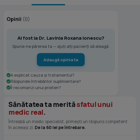
Opinii
(0)
Ai fost la Dr. Lavinia Roxana Ionescu?
Spune-ne părerea ta — ajuți alți pacienți să aleagă.
Adaugă opinia ta
A explicat cauza și tratamentul?
Răspunde întrebărilor suplimentare?
Îl recomanzi unui prieten?
Sănătatea ta merită
sfatul unui
medic real
.
Întreabă un medic specialist, primești un răspuns competent
în aceeași zi.
De la 60 lei pe întrebare.