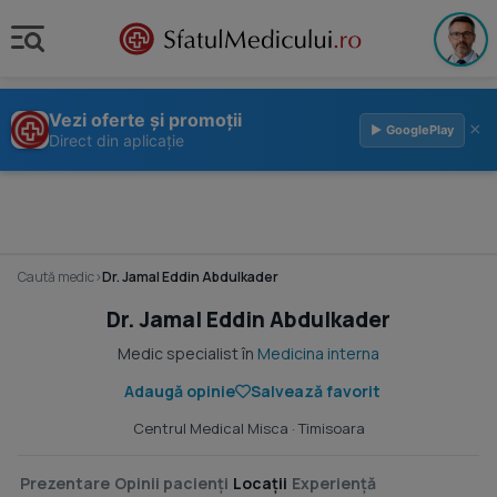
Vezi oferte și promoții
×
▶ GooglePlay
Direct din aplicație
Caută medic
›
Dr. Jamal Eddin Abdulkader
Dr. Jamal Eddin Abdulkader
Medic specialist în
Medicina interna
Adaugă opinie
Salvează favorit
Centrul Medical Misca
· Timisoara
Prezentare
Opinii pacienți
Locații
Experiență