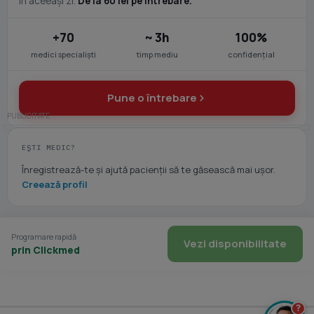
în aceeași zi.
De la 60 lei pe întrebare.
+70
~ 3h
100%
medici specialiști
timp mediu
confidențial
Pune o întrebare
EȘTI MEDIC?
Înregistrează-te și ajută pacienții să te găsească mai ușor.
Creează profil
Programare rapidă
Vezi disponibilitate
prin Clickmed
?