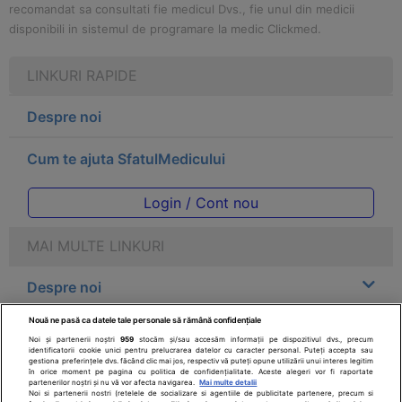
recomandat sa consultati fie medicul Dvs., fie unul din medicii
disponibili in sistemul de programare la medic Clickmed.
LINKURI RAPIDE
Despre noi
Cum te ajuta SfatulMedicului
Login / Cont nou
MAI MULTE LINKURI
Despre noi
Nouă ne pasă ca datele tale personale să rămână confidențiale
Legal
Noi și partenerii noștri
959
stocăm și/sau accesăm informații pe dispozitivul dvs., precum
identificatorii cookie unici pentru prelucrarea datelor cu caracter personal. Puteți accepta sau
gestiona preferințele dvs. făcând clic mai jos, respectiv vă puteți opune utilizării unui interes legitim
Drepturile consumatorului
în orice moment pe pagina cu politica de confidențialitate. Aceste alegeri vor fi raportate
partenerilor noștri și nu vă vor afecta navigarea.
Mai multe detalii
Noi si partenerii nostri (retelele de socializare si agentiile de publicitate partenere, precum si