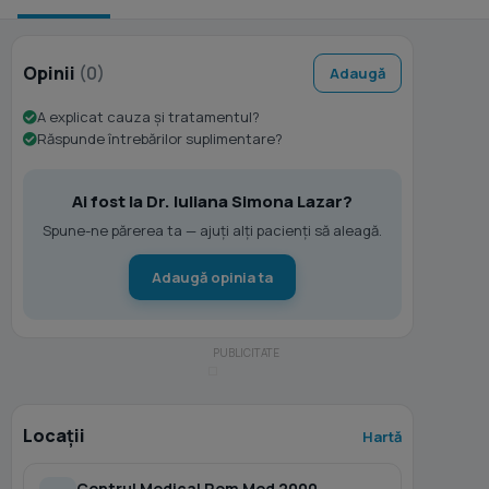
Opinii
(0)
Adaugă
A explicat cauza și tratamentul?
Răspunde întrebărilor suplimentare?
Ai fost la Dr. Iuliana Simona Lazar?
Spune-ne părerea ta — ajuți alți pacienți să aleagă.
Adaugă opinia ta
Locații
Hartă
Centrul Medical Rom Med 2000