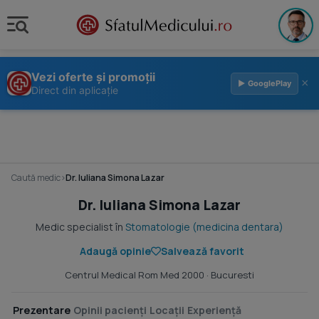
Vezi oferte și promoții
×
▶ GooglePlay
Direct din aplicație
Caută medic
›
Dr. Iuliana Simona Lazar
Dr. Iuliana Simona Lazar
Medic specialist în
Stomatologie (medicina dentara)
Adaugă opinie
Salvează favorit
Centrul Medical Rom Med 2000
· Bucuresti
Prezentare
Opinii pacienți
Locații
Experiență