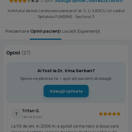
4.0
Adaugă opinie
Salvează favorit
· 27 opinii
Institutul de boli cardiovasculare prof. dr. C. C. ILIESCU (in cadrul
Spitalului FUNDENI)
· Sectorul 3
Prezentare
Opinii pacienți
Locații
Experiență
Opinii
(27)
Ai fost la Dr. Irina Serban?
Spune-ne părerea ta — ajuți alți pacienți să aleagă.
Adaugă opinia ta
Trifan G.
T
1 ani si 9 luni
La 59 de ani, in 2006 m-a ajutat sa ma nasc a doua oara