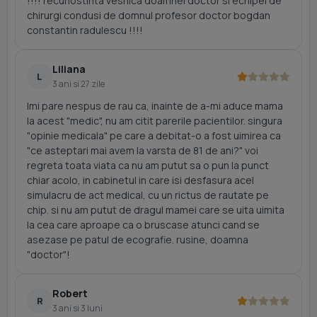
!!!! recunostinta vesnica doamnei doctor si echipei de
chirurgi condusi de domnul profesor doctor bogdan
constantin radulescu !!!!
Liliana
L
3 ani si 27 zile
Imi pare nespus de rau ca, inainte de a-mi aduce mama
la acest "medic", nu am citit parerile pacientilor. singura
"opinie medicala" pe care a debitat-o a fost uimirea ca
"ce asteptari mai avem la varsta de 81 de ani?" voi
regreta toata viata ca nu am putut sa o pun la punct
chiar acolo, in cabinetul in care isi desfasura acel
simulacru de act medical, cu un rictus de rautate pe
chip. si nu am putut de dragul mamei care se uita uimita
la cea care aproape ca o bruscase atunci cand se
asezase pe patul de ecografie. rusine, doamna
"doctor"!
Robert
R
3 ani si 3 luni