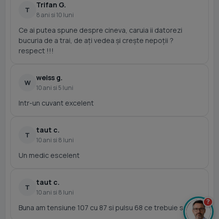
Trifan G.
T
8 ani si 10 luni
Ce ai putea spune despre cineva, caruia ii datorezi
bucuria de a trai, de ați vedea și crește nepoții ?
respect !!!
weiss g.
W
10 ani si 5 luni
Intr-un cuvant excelent
taut c.
T
10 ani si 8 luni
Un medic escelent
taut c.
T
10 ani si 8 luni
?
Buna am tensiune 107 cu 87 si pulsu 68 ce trebuie sa fac