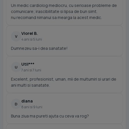
Un medic cardiolog mediocru, cu serioase probleme de
comunicare; irascibilitate si lipsa de bun simt.
nu recomand nimanui sa mearga la acest medic.
Viorel B.
V
4 ani si 5 luni
Dumnezeu sa-i dea sanatate!
Util***
U
7 ani si 7 luni
Excelent, profesionist, uman, mii de multumiri si urari de
ani multi si sanatate.
diana
D
8 ani si 9 luni
Buna ziua ma pureti ajuta cu ceva va rog?