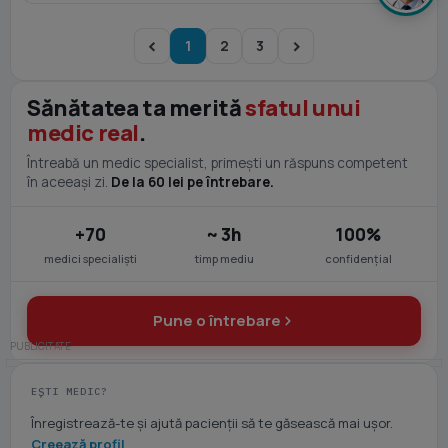
1
2
3
Sănătatea ta merită
sfatul unui
medic real
.
Întreabă un medic specialist, primești un răspuns competent
în aceeași zi.
De la 60 lei pe întrebare.
+70
~ 3h
100%
medici specialiști
timp mediu
confidențial
Pune o întrebare
EȘTI MEDIC?
Înregistrează-te și ajută pacienții să te găsească mai ușor.
Creează profil