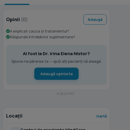
Opinii
(0)
Adaugă
A explicat cauza și tratamentul?
Răspunde întrebărilor suplimentare?
Ai fost la Dr. Irina Elena Nistor?
Spune-ne părerea ta — ajuți alți pacienți să aleagă.
Adaugă opinia ta
Locații
Hartă
Centrul de excelenta MindCare