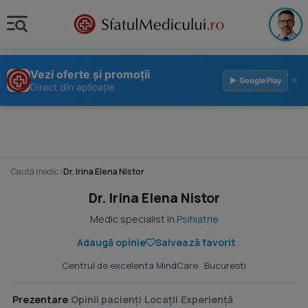
Vezi oferte și promoții
×
▶ GooglePlay
Direct din aplicație
Caută medic
›
Dr. Irina Elena Nistor
Dr. Irina Elena Nistor
Medic specialist în
Psihiatrie
Adaugă opinie
Salvează favorit
Centrul de excelenta MindCare
· Bucuresti
Prezentare
Opinii pacienți
Locații
Experiență