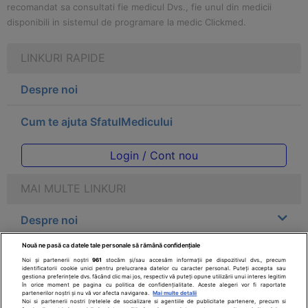
recomandat sa consultati fie medicul Dvs., fie unul din medicii
disponibili in sistemul de programare la medic Clickmed.
LINKURI RAPIDE
Despre noi
Cum te ajuta SfatulMedicului
Login / Cont nou
MAI MULTE LINKURI
Despre noi
Nouă ne pasă ca datele tale personale să rămână confidențiale
Legal
Noi și partenerii noștri
961
stocăm și/sau accesăm informații pe dispozitivul dvs., precum
identificatorii cookie unici pentru prelucrarea datelor cu caracter personal. Puteți accepta sau
gestiona preferințele dvs. făcând clic mai jos, respectiv vă puteți opune utilizării unui interes legitim
Drepturile consumatorului
în orice moment pe pagina cu politica de confidențialitate. Aceste alegeri vor fi raportate
partenerilor noștri și nu vă vor afecta navigarea.
Mai multe detalii
Noi si partenerii nostri (retelele de socializare si agentiile de publicitate partenere, precum si