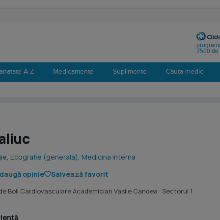
programa
7500 de 
anatate A-Z
Medicamente
Suplimente
Cauta medic
aliuc
ie
,
Ecografie (generala)
,
Medicina interna
daugă opinie
Salvează favorit
 de Boli Cardiovasculare Academician Vasile Candea
· Sectorul 1
iență