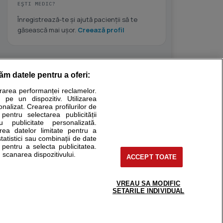
EȘTI MEDIC?
Înregistrează-te și ajută pacienții să te
găsească mai ușor.
Creează profil
răm datele pentru a oferi:
Stiri medicale
urarea performanței reclamelor.
 pe un dispozitiv. Utilizarea
ucational. Ele nu pot substitui consultul medical direct si
onalizat. Crearea profilurilor de
a consultati fie medicul Dvs., fie unul dintre medicii pe care
 pentru selectarea publicității
u publicitate personalizată.
area datelor limitate pentru a
statistici sau combinații de date
e pentru a selecta publicitatea.
tru pacient
 scanarea dispozitivului.
ACCEPT TOATE
nici si cabinete
ta medic
reaba un medic
VREAU SA MODIFIC
support@sfatulmedicului.ro
SETARILE INDIVIDUAL
eoConsult
0374 109 268
ckmed - programari
dic