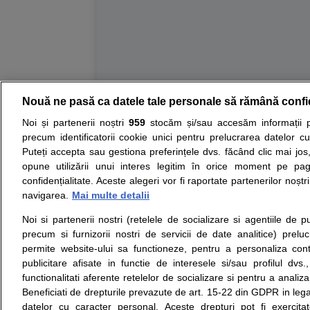
Nouă ne pasă ca datele tale personale să rămână confi
Resurse:
Autoevaluare simptome
Interpre
Noi și partenerii noștri
959
stocăm și/sau accesăm informații pe
precum identificatorii cookie unici pentru prelucrarea datelor c
Opiniile avizate ale medicilor, sfaturile si orice alt
Puteți accepta sau gestiona preferințele dvs. făcând clic mai jos,
nici diagnosticul stabilit in urma investigatiilor si 
opune utilizării unui interes legitim în orice moment pe pag
ii punem la dispozitie pentru programare in sistem
confidențialitate. Aceste alegeri vor fi raportate partenerilor noștr
navigarea.
Mai multe detalii
Despre noi
Legal
Noi si partenerii nostri (retelele de socializare si agentiile de p
Despre noi
Termeni si conditii
precum si furnizorii nostri de servicii de date analitice) prel
Contact
Politica de
permite website-ului sa functioneze, pentru a personaliza conti
Intrebari frecvente
confidentialitate
publicitare afisate in functie de interesele si/sau profilul dvs
Consultanti
Politica de cookie
functionalitati aferente retelelor de socializare si pentru a analiza
medicali
Modifica Setarile Cookie
Beneficiati de drepturile prevazute de art. 15-22 din GDPR in leg
datelor cu caracter personal. Aceste drepturi pot fi exercita