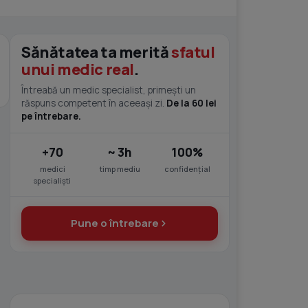
Sănătatea ta merită
sfatul
unui medic real
.
Întreabă un medic specialist, primești un
răspuns competent în aceeași zi.
De la 60 lei
pe întrebare.
+70
~ 3h
100%
medici
timp mediu
confidențial
specialiști
Pune o întrebare