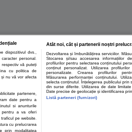
dențiale
Atât noi, cât și partenerii noștri preluc
tare analize
Specialitati medicale
Boli si afectiuni
Calculatoare
 dispozitivul dvs.,
Dezvoltarea și îmbunătățirea serviciilor. Măs
u caracter personal.
Stocarea și/sau accesarea informațiilor de
e informatii despre sanatate disponibile pe sfatulmedicului.ro au scop informativ si ed
profilurilor pentru selectarea conținutului pers
 respectiv vă puteți
analizelor medicale. Va sfatuim, ca pe langa informatia primita pe sfatulmedicului.ro s
conținut personalizat. Utilizarea profilurilor
ina cu politica de
personalizate. Crearea profilurilor pentr
ul de programari la medic Clickmed.
i și nu vă vor afecta
Măsurarea performanței conținutului. Utiliz
selecta conținutul. Înțelegerea publicului prin 
din surse diferite. Utilizarea de date limitat
Drepturile consumatorului
Parteneri
Pen
Date precise de geolocație și identificarea prin
ublicitate partenere,
Protectia consumatorilor -
Inscriere clinica
Cli
Listă parteneri (furnizori)
ucram date pentru a
ANPC
Creaza cont medic
Cau
nutul si anunturile
Solutionarea Alternativa a
Int
., pentru a va oferi
Litigiilor
Vid
 traficul pe website.
Parte din Grupul
Info consumator: 0800.080.999
Cli
atura cu prelucrarea
Formulare europene - CNAS
me
te prin modalitatea
Ministerul Sanatatii - ANMDM