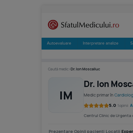
Autoevaluare
Interpretare analize
S
Caută medic
›
Dr. Ion Moscaliuc
Dr. Ion Mosc
IM
Medic primar în
Cardiolog
5.0
A
· 1 opinii
Centrul Clinic de Urgenta
Prezentare
Opinii pacienți
Locații
Exper