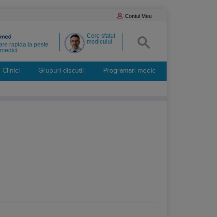
Contul Meu
Cere sfatul
medicului
re rapida la peste
medici
Clinici
Grupuri discutii
Programari medic