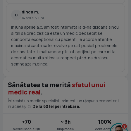
dinca m.
D
14 ani si 3 luni
In luna aprilie a.c. am fost internata la d-na dr.ioana sincu
si tin sa precizez ca este un medic deosebit.se
comporta exceptional cu pacientii,le acorda atentie
maxima si cauta sa le rezolve pe cat posibil problemele
de sanatate. ii maltumesc ptr.tot sprijinul pe care mi la
acordat.cu multa stima si respect ptr.d-na dr.sincu
semneaza m.dinca.
Sănătatea ta merită
sfatul unui
medic real
.
Întreabă un medic specialist, primești un răspuns competent
în aceeași zi.
De la 60 lei pe întrebare.
+70
~ 3h
100%
?
medici specialiști
timp mediu
confidențial