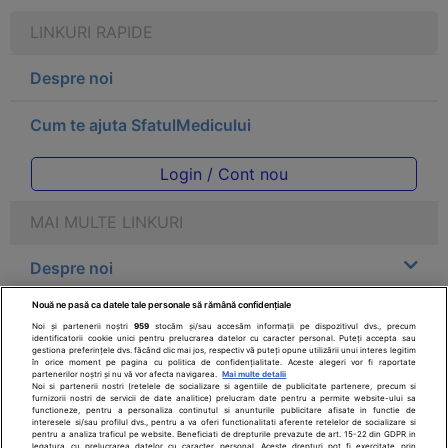
LINKURI RAPIDE
Despre noi
Cum te ajuta SfatulMedicului
Login / Cont nou
MAI MULTE LINKURI
Despre noi
Nouă ne pasă ca datele tale personale să rămână confidențiale
Legal
Noi și partenerii noștri
959
stocăm și/sau accesăm informații pe dispozitivul dvs., precum
identificatorii cookie unici pentru prelucrarea datelor cu caracter personal. Puteți accepta sau
gestiona preferințele dvs. făcând clic mai jos, respectiv vă puteți opune utilizării unui interes legitim
Drepturile consumatorului
în orice moment pe pagina cu politica de confidențialitate. Aceste alegeri vor fi raportate
partenerilor noștri și nu vă vor afecta navigarea.
Mai multe detalii
Noi si partenerii nostri (retelele de socializare si agentiile de publicitate partenere, precum si
furnizorii nostri de servicii de date analitice) prelucram date pentru a permite website-ului sa
Parteneri
functioneze, pentru a personaliza continutul si anunturile publicitare afisate in functie de
interesele si/sau profilul dvs., pentru a va oferi functionalitati aferente retelelor de socializare si
pentru a analiza traficul pe website. Beneficiati de drepturile prevazute de art. 15-22 din GDPR in
legatura cu prelucrarea datelor cu caracter personal. Aceste drepturi pot fi exercitate prin