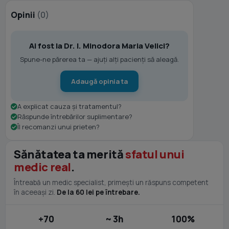
Opinii
(0)
Ai fost la Dr. I. Minodora Maria Velici?
Spune-ne părerea ta — ajuți alți pacienți să aleagă.
Adaugă opinia ta
A explicat cauza și tratamentul?
Răspunde întrebărilor suplimentare?
Îl recomanzi unui prieten?
Sănătatea ta merită
sfatul unui
medic real
.
Întreabă un medic specialist, primești un răspuns competent
în aceeași zi.
De la 60 lei pe întrebare.
+70
~ 3h
100%