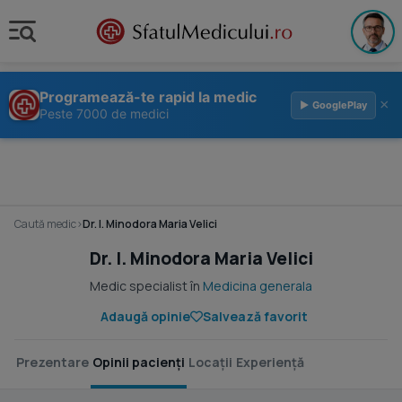
Programează-te rapid la medic
×
▶ GooglePlay
Peste 7000 de medici
Caută medic
›
Dr. I. Minodora Maria Velici
Dr. I. Minodora Maria Velici
Medic specialist în
Medicina generala
Adaugă opinie
Salvează favorit
Prezentare
Opinii pacienți
Locații
Experiență