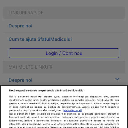
LINKURI RAPIDE
Despre noi
Cum te ajuta SfatulMedicului
Login / Cont nou
MAI MULTE LINKURI
Despre noi
Nouă ne pasă ca datele tale personale să rămână confidențiale
Legal
Noi și partenerii noștri
961
stocăm și/sau accesăm informații pe dispozitivul dvs., precum
identificatorii cookie unici pentru prelucrarea datelor cu caracter personal. Puteți accepta sau
gestiona preferințele dvs. făcând clic mai jos, respectiv vă puteți opune utilizării unui interes legitim
Drepturile consumatorului
în orice moment pe pagina cu politica de confidențialitate. Aceste alegeri vor fi raportate
partenerilor noștri și nu vă vor afecta navigarea.
Mai multe detalii
Noi si partenerii nostri (retelele de socializare si agentiile de publicitate partenere, precum si
furnizorii nostri de servicii de date analitice) prelucram date pentru a permite website-ului sa
Parteneri
functioneze, pentru a personaliza continutul si anunturile publicitare afisate in functie de
interesele si/sau profilul dvs., pentru a va oferi functionalitati aferente retelelor de socializare si
pentru a analiza traficul pe website. Beneficiati de drepturile prevazute de art. 15-22 din GDPR in