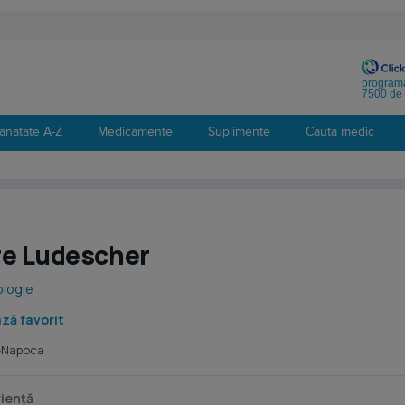
programa
7500 de 
anatate A-Z
Medicamente
Suplimente
Cauta medic
re Ludescher
ologie
ză favorit
j-Napoca
iență