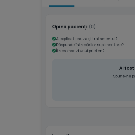
Opinii pacienți
(0)
A explicat cauza și tratamentul?
Răspunde întrebărilor suplimentare?
Îl recomanzi unui prieten?
Ai fos
Spune-ne păr