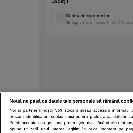
Locații
Clinica Alergocenter
Str. Ciprian Porumbescu, Nr. 36, AP. 1, cu i
Nouă ne pasă ca datele tale personale să rămână confi
Resurse:
Autoevaluare simptome
Interpre
Noi și partenerii noștri
959
stocăm și/sau accesăm informații pe
precum identificatorii cookie unici pentru prelucrarea datelor c
Opiniile avizate ale medicilor, sfaturile si orice alt
Puteți accepta sau gestiona preferințele dvs. făcând clic mai jos,
nici diagnosticul stabilit in urma investigatiilor si 
opune utilizării unui interes legitim în orice moment pe pag
ii punem la dispozitie pentru programare in sistem