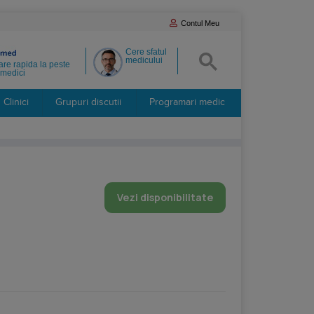
Contul Meu
Cere sfatul
medicului
re rapida la peste
medici
Clinici
Grupuri discutii
Programari medic
Vezi disponibilitate