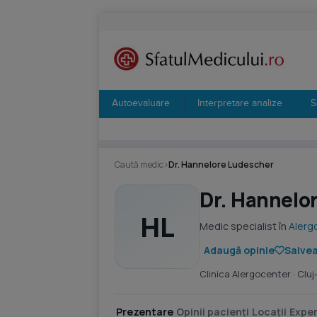
Autoevaluare
Interpretare analize
S
Caută medic
›
Dr. Hannelore Ludescher
Dr. Hannelo
HL
Medic specialist în
Alerg
Adaugă opinie
Salvea
Clinica Alergocenter
· Clu
Prezentare
Opinii pacienți
Locații
Exper