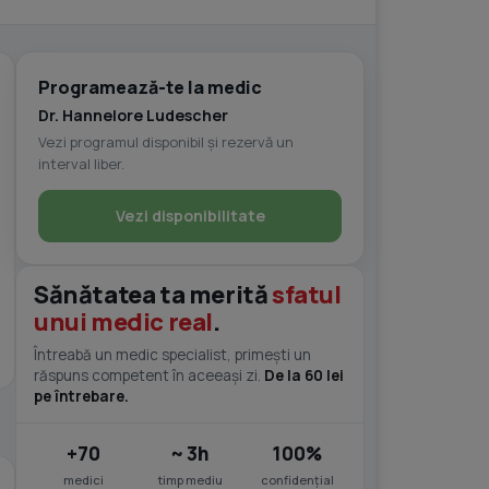
Programează-te la medic
Dr. Hannelore Ludescher
Vezi programul disponibil și rezervă un
interval liber.
Vezi disponibilitate
Sănătatea ta merită
sfatul
unui medic real
.
Întreabă un medic specialist, primești un
răspuns competent în aceeași zi.
De la 60 lei
pe întrebare.
+70
~ 3h
100%
medici
timp mediu
confidențial