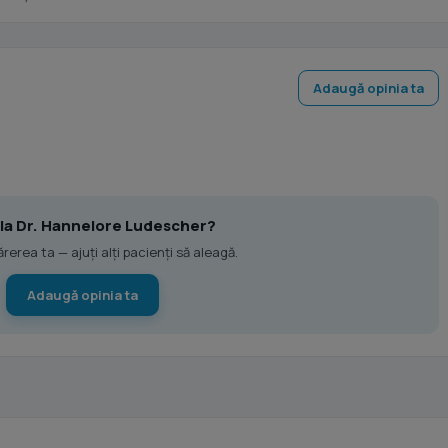
Adaugă opinia ta
t la Dr. Hannelore Ludescher?
erea ta — ajuți alți pacienți să aleagă.
Adaugă opinia ta