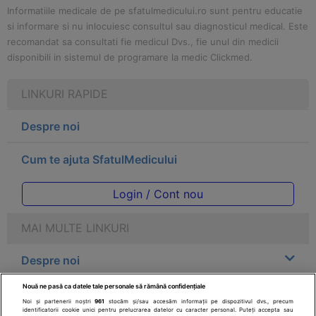
Informatiile medicale de pe sfatulmedicului.ro sunt pentru educatie
si informare si nu inlocuiesc consultul sau diagnosticul medical. Este
recomandat sa consultati fie medicul Dvs., fie unul din medicii
disponibili in sistemul de programare la medic Clickmed.
LINKURI RAPIDE
Despre noi
Cum te ajuta SfatulMedicului
Login / Cont nou
MAI MULTE LINKURI
Despre noi
Nouă ne pasă ca datele tale personale să rămână confidențiale
Legal
Noi și partenerii noștri
961
stocăm și/sau accesăm informații pe dispozitivul dvs., precum
identificatorii cookie unici pentru prelucrarea datelor cu caracter personal. Puteți accepta sau