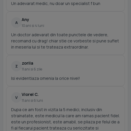
Un adevarat medic, nu doar un specialist f bun
Any
A
10 ani si 4 luni
Un doctor adevarat din toate punctele de vedere,
recomand cu drag! chiar stie ce vorbeste si pune suflet
in meseria lui si te trateaza extraordinar.
zorila
Z
11 ani si 6 zile
Isi evidentiaza omenia la orice nivel!
Viorel C.
V
11 ani si 6 luni
Dupa ce am fost in vizita la 5 medici, inclusiv din
strainatate, este medicul la care am ramas pacient fidel.
este un profesionist, este amabil, se pliaza pe felul de a
fi al fiecarui pacient.trateaza cu seriozitate si