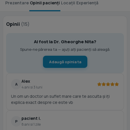
Prezentare
Opinii pacienți
Locații
Experiență
Opinii
(15)
Ai fost la Dr. Gheorghe Nita?
Spune-ne părerea ta — ajuți alți pacienți să aleagă.
Adaugă opinia ta
Alex
A
4 ani si 3 luni
Un om un doctor un suflet mare care te asculta și iți
explica exact despre ce este vb
pacient i.
P
8 ani si 1 zile