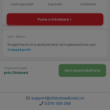
medici specialiști
timp mediu
confidențial
Pune o întrebare
EȘTI MEDIC?
Înregistrează-te și ajută pacienții să te găsească mai ușor.
Creează profil
Programare rapidă
Vezi disponibilitate
prin Clickmed
support@sfatulmedicului.ro
0374 109 268