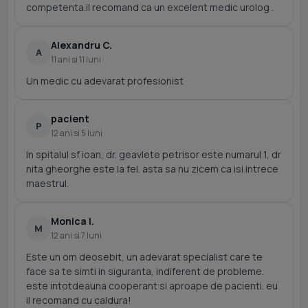
competenta.il recomand ca un excelent medic urolog .
Alexandru C.
A
11 ani si 11 luni
Un medic cu adevarat profesionist
pacient
P
12 ani si 5 luni
In spitalul sf ioan, dr. geavlete petrisor este numarul 1, dr
nita gheorghe este la fel. asta sa nu zicem ca isi intrece
maestrul.
Monica I.
M
12 ani si 7 luni
Este un om deosebit, un adevarat specialist care te
face sa te simti in siguranta, indiferent de probleme.
este intotdeauna cooperant si aproape de pacienti. eu
il recomand cu caldura!