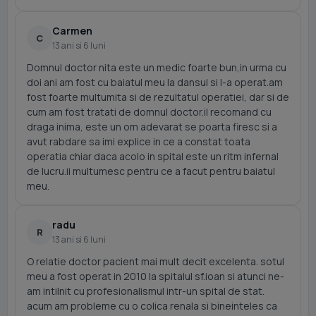
Carmen
C
13 ani si 6 luni
Domnul doctor nita este un medic foarte bun,in urma cu
doi ani am fost cu baiatul meu la dansul si l-a operat.am
fost foarte multumita si de rezultatul operatiei, dar si de
cum am fost tratati de domnul doctor.il recomand cu
draga inima, este un om adevarat se poarta firesc si a
avut rabdare sa imi explice in ce a constat toata
operatia chiar daca acolo in spital este un ritm infernal
de lucru.ii multumesc pentru ce a facut pentru baiatul
meu.
radu
R
13 ani si 6 luni
O relatie doctor pacient mai mult decit excelenta. sotul
meu a fost operat in 2010 la spitalul sf.ioan si atunci ne-
am intilnit cu profesionalismul intr-un spital de stat.
acum am probleme cu o colica renala si bineinteles ca