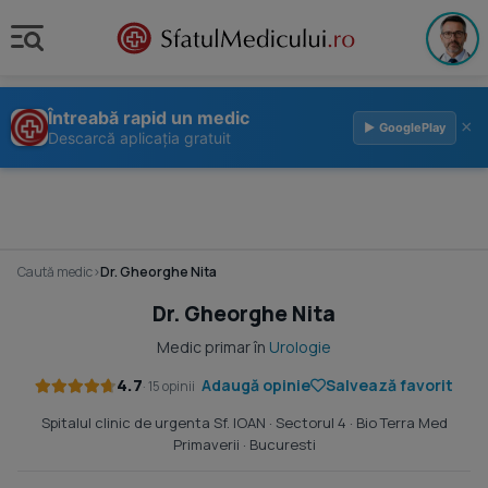
Întreabă rapid un medic
×
▶ GooglePlay
Descarcă aplicația gratuit
Caută medic
›
Dr. Gheorghe Nita
Dr. Gheorghe Nita
Medic primar în
Urologie
4.7
Adaugă opinie
Salvează favorit
· 15 opinii
Spitalul clinic de urgenta Sf. IOAN
· Sectorul 4 ·
Bio Terra Med
Primaverii
· Bucuresti