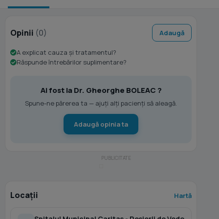
Opinii
(0)
Adaugă
A explicat cauza și tratamentul?
Răspunde întrebărilor suplimentare?
Ai fost la Dr. Gheorghe BOLEAC ?
Spune-ne părerea ta — ajuți alți pacienți să aleagă.
Adaugă opinia ta
Locații
Hartă
Spitalul Municipal Caritas - Rosiorii de Vede