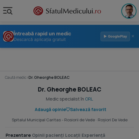
Întreabă rapid un medic
×
▶ GooglePlay
Descarcă aplicația gratuit
Caută medic
›
Dr. Gheorghe BOLEAC
Dr. Gheorghe BOLEAC
Medic specialist în
ORL
Adaugă opinie
Salvează favorit
Spitalul Municipal Caritas - Rosiorii de Vede
· Roşiori De Vede
Prezentare
Opinii pacienți
Locații
Experiență