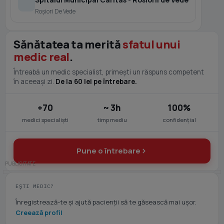
Roşiori De Vede
Sănătatea ta merită
sfatul unui
medic real
.
Întreabă un medic specialist, primești un răspuns competent
în aceeași zi.
De la 60 lei pe întrebare.
+70
~ 3h
100%
medici specialiști
timp mediu
confidențial
Pune o întrebare
EȘTI MEDIC?
Înregistrează-te și ajută pacienții să te găsească mai ușor.
Creează profil