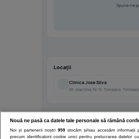
Spune-ne păr
Locații
Clinica Jose Silva
Str. Jose Silva, Nr. 10, Timisoara · Timisoar
Nouă ne pasă ca datele tale personale să rămână confi
Resurse:
Autoevaluare simptome
Interpre
Noi și partenerii noștri
959
stocăm și/sau accesăm informații pe
precum identificatorii cookie unici pentru prelucrarea datelor c