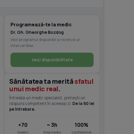
Programează-te la medic
Dr. Gh. Gheorghe Bozdog
Vezi programul disponibil și rezervă un
interval liber.
Vezi disponibilitate
Sănătatea ta merită
sfatul
unui medic real
.
Întreabă un medic specialist, primești un
răspuns competent în aceeași zi.
De la 60 lei
pe întrebare.
+70
~ 3h
100%
medici
timp mediu
confidențial