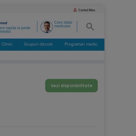
Contul Meu
Cere sfatul
medicului
re rapida la peste
medici
Clinici
Grupuri discutii
Programari medic
Vezi disponibilitate