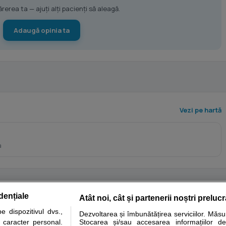
erea ta — ajuți alți pacienți să aleagă.
Adaugă opinia ta
Vezi pe hartă
a
dențiale
Atât noi, cât și partenerii noștri preluc
tare analize
Specialitati medicale
Boli si afectiuni
Calculatoare
 dispozitivul dvs.,
Dezvoltarea și îmbunătățirea serviciilor. Măs
u caracter personal.
Stocarea și/sau accesarea informațiilor de