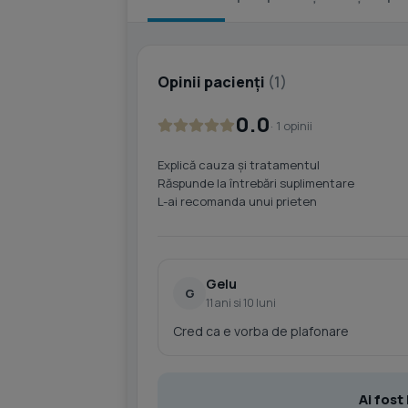
Opinii pacienți
(1)
0.0
· 1 opinii
Explică cauza și tratamentul
Răspunde la întrebări suplimentare
L-ai recomanda unui prieten
Gelu
G
11 ani si 10 luni
Cred ca e vorba de plafonare
Ai fos