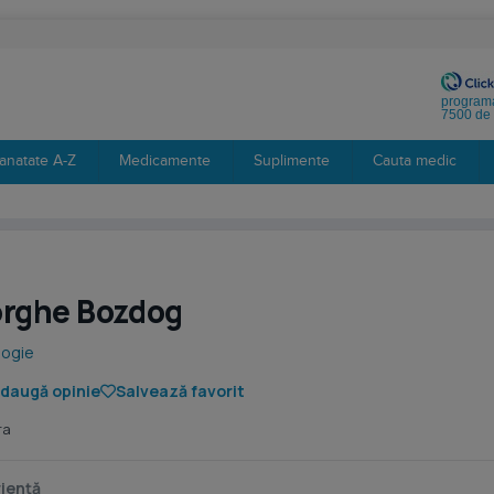
programa
7500 de 
anatate A-Z
Medicamente
Suplimente
Cauta medic
orghe Bozdog
logie
daugă opinie
Salvează favorit
ra
iență