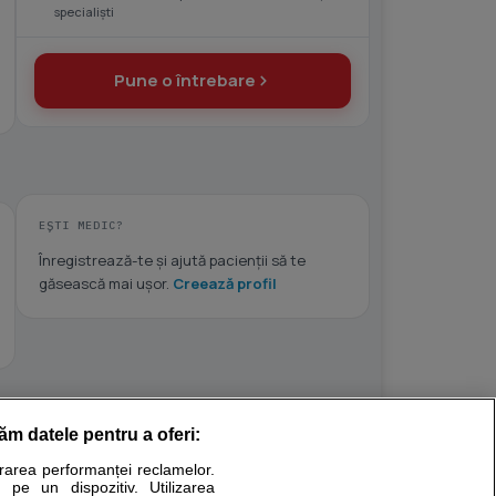
specialiști
Pune o întrebare
EȘTI MEDIC?
Înregistrează-te și ajută pacienții să te
găsească mai ușor.
Creează profil
răm datele pentru a oferi:
Stiri medicale
urarea performanței reclamelor.
 pe un dispozitiv. Utilizarea