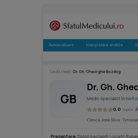
Autoevaluare
Interpretare analize
S
Caută medic
›
Dr. Gh. Gheorghe Bozdog
Dr. Gh. Ghe
GB
Medic specialist în
Nefro
0.0
A
· 1 opinii
Clinica Jose Silva
· Timisoa
Prezentare
Opinii pacienți
Locații
Exper