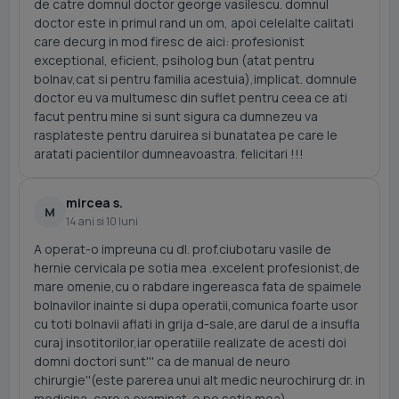
de catre domnul doctor george vasilescu. domnul
doctor este in primul rand un om, apoi celelalte calitati
care decurg in mod firesc de aici: profesionist
exceptional, eficient, psiholog bun (atat pentru
bolnav,cat si pentru familia acestuia),implicat. domnule
doctor eu va multumesc din suflet pentru ceea ce ati
facut pentru mine si sunt sigura ca dumnezeu va
rasplateste pentru daruirea si bunatatea pe care le
aratati pacientilor dumneavoastra. felicitari !!!
mircea s.
M
14 ani si 10 luni
A operat-o impreuna cu dl. prof.ciubotaru vasile de
hernie cervicala pe sotia mea .excelent profesionist,de
mare omenie,cu o rabdare ingereasca fata de spaimele
bolnavilor inainte si dupa operatii,comunica foarte usor
cu toti bolnavii aflati in grija d-sale,are darul de a insufla
curaj insotitorilor,iar operatiile realizate de acesti doi
domni doctori sunt''' ca de manual de neuro
chirurgie''(este parerea unui alt medic neurochirurg dr. in
medicina, care a examinat-o pe sotia mea).