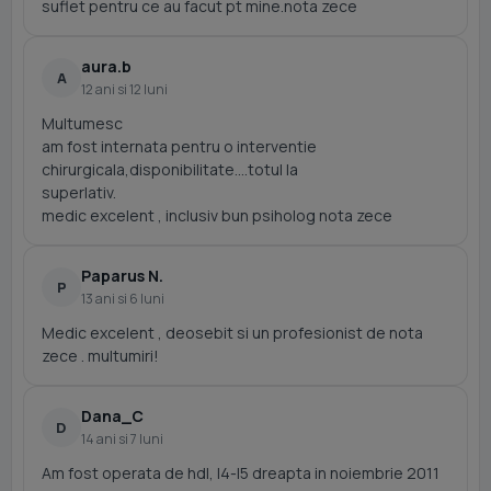
suflet pentru ce au facut pt mine.nota zece
aura.b
A
12 ani si 12 luni
Multumesc
am fost internata pentru o interventie
chirurgicala,disponibilitate....totul la
superlativ.
medic excelent , inclusiv bun psiholog nota zece
Paparus N.
P
13 ani si 6 luni
Medic excelent , deosebit si un profesionist de nota
zece . multumiri!
Dana_C
D
14 ani si 7 luni
Am fost operata de hdl, l4-l5 dreapta in noiembrie 2011