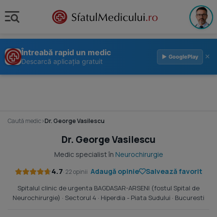
Întreabă rapid un medic
×
▶ GooglePlay
Descarcă aplicația gratuit
Caută medic
›
Dr. George Vasilescu
Dr. George Vasilescu
Medic specialist în
Neurochirurgie
4.7
Adaugă opinie
Salvează favorit
· 22 opinii
Spitalul clinic de urgenta BAGDASAR-ARSENI (fostul Spital de
Neurochirurgie)
· Sectorul 4 ·
Hiperdia - Piata Sudului
· Bucuresti