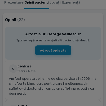
Prezentare
Opinii pacienți
Locații
Experiență
Opinii
(22)
Ai fost la Dr. George Vasilescu?
Spune-ne părerea ta — ajuți alți pacienți să aleagă.
Adaugă opinia ta
genica s.
G
12 ani si 12 zile
Am fost operata de hernie de disc cervicala in 2006, ma
simt foarte bine, lucru pentru care ii multumesc din
suflet d-lui doctor si un om cu un suflet mare, putini ca
dumnealui.