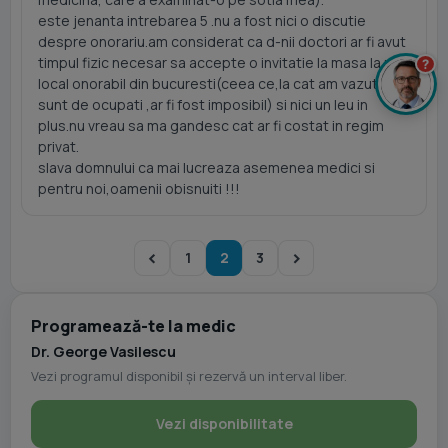
este jenanta intrebarea 5 .nu a fost nici o discutie
despre onorariu.am considerat ca d-nii doctori ar fi avut
timpul fizic necesar sa accepte o invitatie la masa la un
?
local onorabil din bucuresti(ceea ce,la cat am vazut ca
sunt de ocupati ,ar fi fost imposibil) si nici un leu in
plus.nu vreau sa ma gandesc cat ar fi costat in regim
privat.
slava domnului ca mai lucreaza asemenea medici si
pentru noi,oamenii obisnuiti !!!
1
2
3
Programează-te la medic
Dr. George Vasilescu
Vezi programul disponibil și rezervă un interval liber.
Vezi disponibilitate