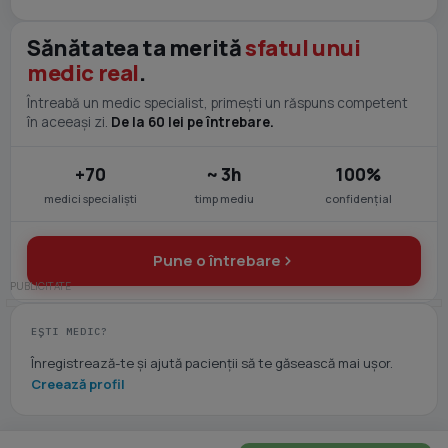
Sănătatea ta merită
sfatul unui
medic real
.
Întreabă un medic specialist, primești un răspuns competent
în aceeași zi.
De la 60 lei pe întrebare.
+70
~ 3h
100%
medici specialiști
timp mediu
confidențial
Pune o întrebare
EȘTI MEDIC?
Înregistrează-te și ajută pacienții să te găsească mai ușor.
Creează profil