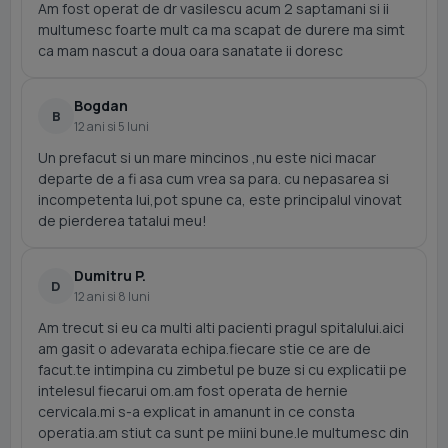
Am fost operat de dr vasilescu acum 2 saptamani si ii
multumesc foarte mult ca ma scapat de durere ma simt
ca mam nascut a doua oara sanatate ii doresc
Bogdan
B
12 ani si 5 luni
Un prefacut si un mare mincinos ,nu este nici macar
departe de a fi asa cum vrea sa para. cu nepasarea si
incompetenta lui,pot spune ca, este principalul vinovat
de pierderea tatalui meu!
Dumitru P.
D
12 ani si 8 luni
Am trecut si eu ca multi alti pacienti pragul spitalului.aici
am gasit o adevarata echipa.fiecare stie ce are de
facut.te intimpina cu zimbetul pe buze si cu explicatii pe
intelesul fiecarui om.am fost operata de hernie
cervicala.mi s-a explicat in amanunt in ce consta
operatia.am stiut ca sunt pe miini bune.le multumesc din