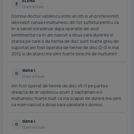
ELENA
E
12 ani si 1 luni
Domnul doctor vasilescu este un om si un profesionist
deosebit caruia ii multumesc din tot sufletul pentru ca
m-a salvat.intradevar dupa operatie am avut
sentimentul ca m-am nascut a doua oara.durerea si
starea pe care o da hernia de disc sunt foarte greu de
suportat.am fost operata de hernie de disc l2-l3 in mai
2012 si de atunci ma simt foarte bine.mii de multumiri!
dana i.
D
12 ani si 5 luni
Am fost operat de hernie de disc s5-l1 pe partea
dreapta de dr vasilescu acum 2 saptamani si ii
multumesc foarte mult ca ma scapat de durere ma simt
ca mam nascut a doua oara sanatate ii doresc
dana i.
D
12 ani si 5 luni